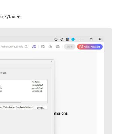
мите
Далее
.