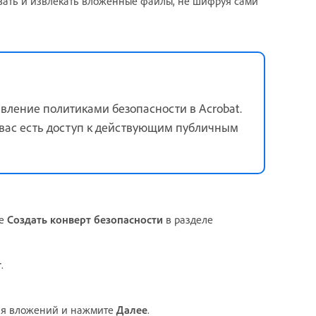
ывать и извлекать вложенные файлы, не шифруя сами
авление политиками безопасности в Acrobat.
у вас есть доступ к действующим публичным
те
Создать конверт безопасности
в разделе
т
.
ля вложений и нажмите
Далее
.