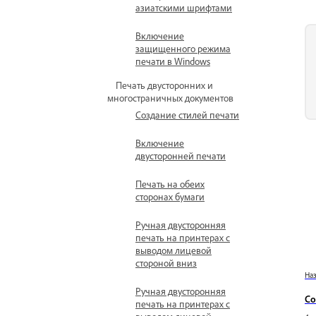
азиатскими шрифтами
Включение
защищенного режима
печати в Windows
Печать двусторонних и
многостраничных документов
Создание стилей печати
Включение
двусторонней печати
Печать на обеих
сторонах бумаги
Ручная двусторонняя
печать на принтерах с
выводом лицевой
стороной вниз
На
Ручная двусторонняя
Со
печать на принтерах с