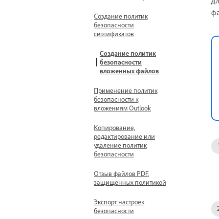
дл
ф
Создание политик
безопасности
сертификатов
Создание политик
безопасности
вложенных файлов
Применение политик
безопасности к
вложениям Outlook
Копирование,
редактирование или
удаление политик
безопасности
Отзыв файлов PDF,
защищенных политикой
Экспорт настроек
безопасности