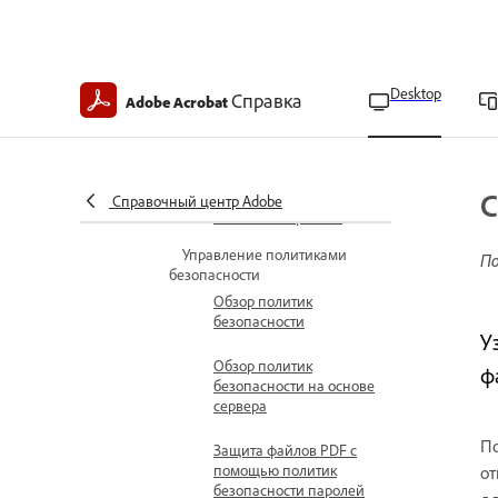
Разрешение
вложенным файлам
запускать приложения
Desktop
Справка
Adobe Acrobat
Блокировка или
разрешение вложенных
файлов
С
Сброс разрешений для
Справочный центр Adobe
вложенных файлов
Управление политиками
По
безопасности
Обзор политик
безопасности
У
Обзор политик
ф
безопасности на основе
сервера
По
Защита файлов PDF с
помощью политик
от
безопасности паролей