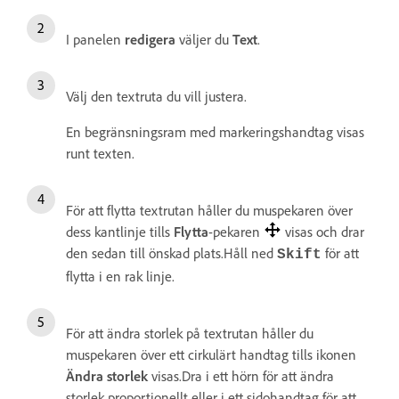
I panelen
redigera
väljer du
Text
.
Välj den textruta du vill justera.
En begränsningsram med markeringshandtag visas
runt texten.
För att flytta textrutan håller du muspekaren över
dess kantlinje tills
Flytta
-pekaren
visas och drar
den sedan till önskad plats.Håll ned
för att
Skift
flytta i en rak linje.
För att ändra storlek på textrutan håller du
muspekaren över ett cirkulärt handtag tills ikonen
Ändra storlek
visas.Dra i ett hörn för att ändra
storlek proportionellt eller i ett sidohandtag för att