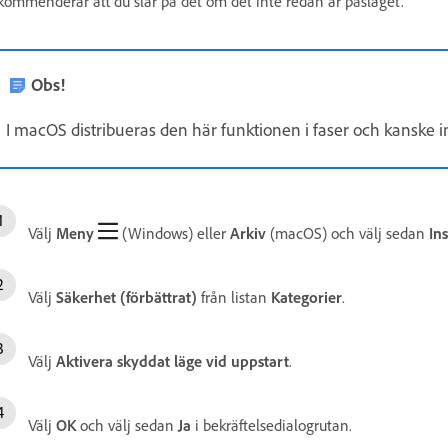
kommenderar att du slår på det om det inte redan är påslaget.
Obs!
I macOS distribueras den här funktionen i faser och kanske int
Välj
Meny
(Windows) eller
Arkiv
(macOS) och välj sedan
Ins
Välj
Säkerhet (förbättrat)
från listan
Kategorier
.
Välj
Aktivera skyddat läge vid uppstart
.
Välj
OK
och välj sedan
Ja
i bekräftelsedialogrutan.