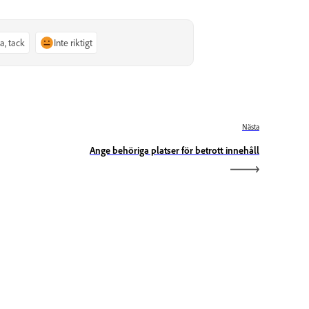
Ja, tack
Inte riktigt
Nästa
Ange behöriga platser för betrott innehåll