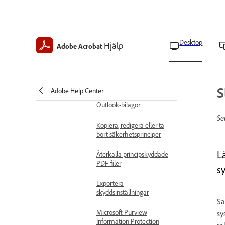
Skapa säkerhetspolicyer
för certifikat
```json {
&quot;transcreatedText&quot;:
Desktop
Hjälp
Adobe Acrobat
[ &quot;Skapa
säkerhetspolicyer för
bilagor
Tillämpa
S
Adobe Help Center
säkerhetspolicyer på
Outlook-bilagor
Se
Kopiera, redigera eller ta
bort säkerhetsprinciper
Lä
Återkalla principskyddade
PDF-filer
s
Exportera
skyddsinställningar
Sa
Microsoft Purview
sy
Information Protection