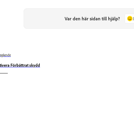
Var den här sidan till hjälp?
egående
tivera Förbättrat skydd