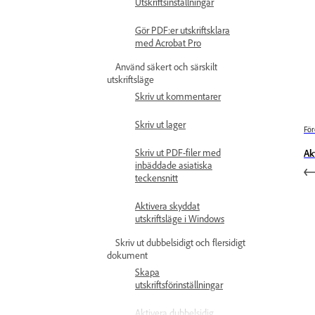
Utskriftsinställningar
Gör PDF:er utskriftsklara
med Acrobat Pro
Använd säkert och särskilt
utskriftsläge
Skriv ut kommentarer
Skriv ut lager
För
Skriv ut PDF-filer med
Ak
inbäddade asiatiska
teckensnitt
Aktivera skyddat
utskriftsläge i Windows
Skriv ut dubbelsidigt och flersidigt
dokument
Skapa
utskriftsförinställningar
Aktivera dubbelsidig