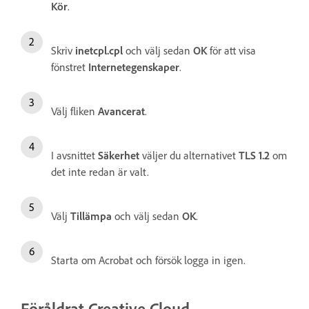
Kör
.
Skriv
inetcpl.cpl
och välj sedan
OK
för att visa
fönstret
Internetegenskaper
.
Välj fliken
Avancerat
.
I avsnittet
Säkerhet
väljer du alternativet
TLS 1.2
om
det inte redan är valt.
Välj
Tillämpa
och välj sedan
OK
.
Starta om Acrobat och försök logga in igen.
Föråldrat Creative Cloud-