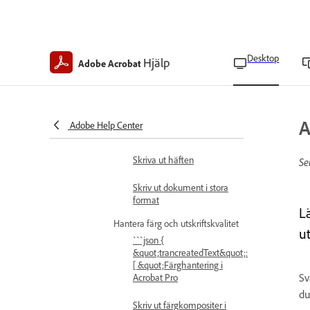
dubbelsidigt på skrivare
med utskrift nedåt
Skriv ut manuellt
dubbelsidigt på skrivare
Desktop
Hjälp
Adobe Acrobat
med utskrift uppåt
Skriv ut häften, affischer och
banderoller
Häftestryck med Adobe
A
Adobe Help Center
Acrobat
Skriva ut häften
Se
Skriv ut dokument i stora
format
Lä
Hantera färg och utskriftskvalitet
ut
```json {
&quot;trancreatedText&quot;:
[ &quot;Färghantering i
Sv
Acrobat Pro
du
Skriv ut färgkompositer i