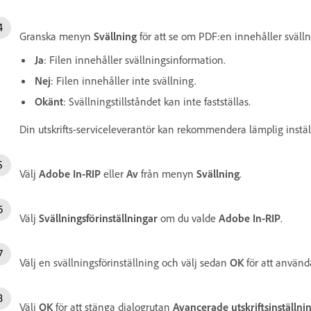
Granska menyn
Svällning
för att se om PDF:en innehåller sväll
Ja
: Filen innehåller svällningsinformation.
Nej
: Filen innehåller inte svällning.
Okänt
: Svällningstillståndet kan inte fastställas.
Din utskrifts-serviceleverantör kan rekommendera lämplig inställn
Välj
Adobe In-RIP
eller
Av
från menyn
Svällning
.
Välj
Svällningsförinställningar
om du valde
Adobe In-RIP
.
Välj en svällningsförinställning och välj sedan
OK
för att använd
Välj
OK
för att stänga dialogrutan
Avancerade utskriftsinställni