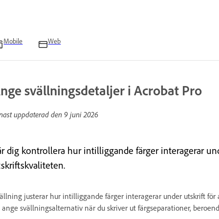
Mobile
Web
nge svällningsdetaljer i Acrobat Pro
nast uppdaterad den
9 juni 2026
r dig kontrollera hur intilliggande färger interagerar und
skriftskvaliteten.
ällning justerar hur intilliggande färger interagerar under utskrift för 
 ange svällningsalternativ när du skriver ut färgseparationer, beroend