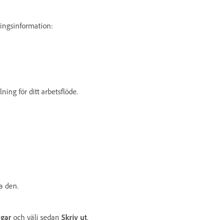
ningsinformation:
ing för ditt arbetsflöde.
a den.
ngar
och välj sedan
Skriv ut
.