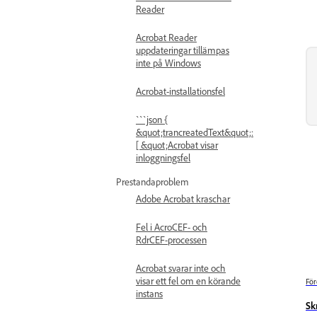
Reader
Acrobat Reader
uppdateringar tillämpas
inte på Windows
Acrobat-installationsfel
```json {
&quot;trancreatedText&quot;:
[ &quot;Acrobat visar
inloggningsfel
Prestandaproblem
Adobe Acrobat kraschar
Fel i AcroCEF- och
RdrCEF-processen
Acrobat svarar inte och
visar ett fel om en körande
För
instans
Sk