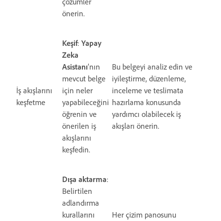
çözümler
önerin.
Keşif
:
Yapay
Zeka
Asistanı
’nın
Bu belgeyi analiz edin ve
mevcut belge
iyileştirme, düzenleme,
İş akışlarını
için neler
inceleme ve teslimata
keşfetme
yapabileceğini
hazırlama konusunda
öğrenin ve
yardımcı olabilecek iş
önerilen iş
akışları önerin.
akışlarını
keşfedin.
Dışa aktarma
:
Belirtilen
adlandırma
kurallarını
Her çizim panosunu