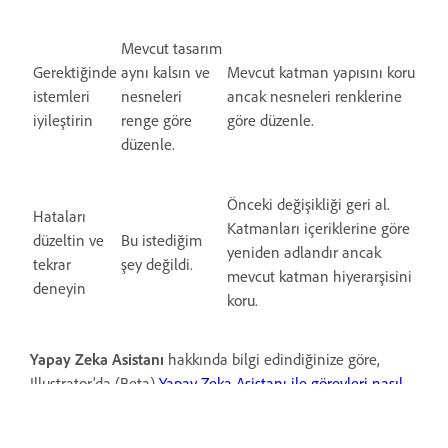
Mevcut tasarım
Gerektiğinde
aynı kalsın ve
Mevcut katman yapısını koru
istemleri
nesneleri
ancak nesneleri renklerine
iyileştirin
renge göre
göre düzenle.
düzenle.
Önceki değişikliği geri al.
Hataları
Katmanları içeriklerine göre
düzeltin ve
Bu istediğim
yeniden adlandır ancak
tekrar
şey değildi.
mevcut katman hiyerarşisini
deneyin
koru.
Yapay Zeka Asistanı
hakkında bilgi edindiğinize göre,
Illustrator'da (Beta)
Yapay Zeka Asistanı ile görevleri nasıl
yürüteceğinizi
öğrenin.