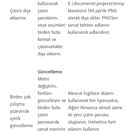
kullanarak
E:\documents\projects\temp
Çizimi dışa
çizim
klasörüne 144 ppi'de PNG
aktarma
panolarını
olarak dışa aktar. PNG'leri
veya seçimleri
sanat tahtası adlarını
birden fazla
kullanarak adlandırın.
format ve
çözünürlükte
dışa aktarın.
Güncelleme
:
Metni
değiştirin,
fontları
Mevcut İngilizce düzeni
Birden çok
güncelleyin ve
kullanarak biri İspanyolca,
çalışma
birden fazla
diğeri Almanca olmak üzere
yüzeyinde
çizim
iki yeni çizim panosu
içerik
panosunda
oluşturun. Helvetica font
güncelleme
sanat eserinin
ailesini kullanın.