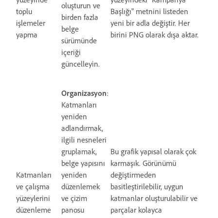
oluşturun ve
toplu
Başlığı" metnini listeden
birden fazla
işlemeler
yeni bir adla değiştir. Her
belge
yapma
birini PNG olarak dışa aktar.
sürümünde
içeriği
güncelleyin.
Organizasyon
:
Katmanları
yeniden
adlandırmak,
ilgili nesneleri
gruplamak,
Bu grafik yapısal olarak çok
belge yapısını
karmaşık. Görünümü
Katmanları
yeniden
değiştirmeden
ve çalışma
düzenlemek
basitleştirilebilir, uygun
yüzeylerini
ve çizim
katmanlar oluşturulabilir ve
düzenleme
panosu
parçalar kolayca