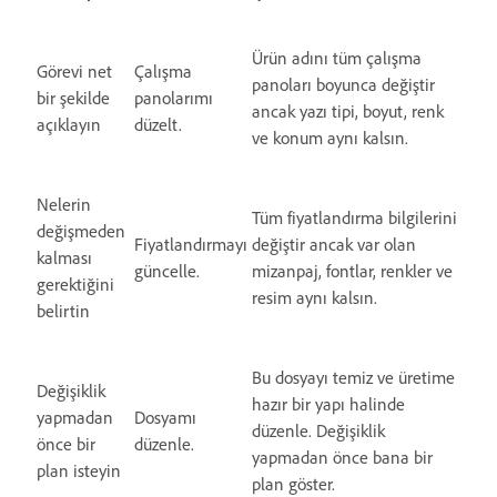
Ürün adını tüm çalışma
Görevi net
Çalışma
panoları boyunca değiştir
bir şekilde
panolarımı
ancak yazı tipi, boyut, renk
açıklayın
düzelt.
ve konum aynı kalsın.
Nelerin
Tüm fiyatlandırma bilgilerini
değişmeden
Fiyatlandırmayı
değiştir ancak var olan
kalması
güncelle.
mizanpaj, fontlar, renkler ve
gerektiğini
resim aynı kalsın.
belirtin
Bu dosyayı temiz ve üretime
Değişiklik
hazır bir yapı halinde
yapmadan
Dosyamı
düzenle. Değişiklik
önce bir
düzenle.
yapmadan önce bana bir
plan isteyin
plan göster.