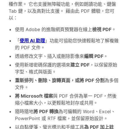
種作業。 它也支援無障礙功能，例如朗讀功能、鍵盤
Tab 鍵，以及高對比支援。 藉由此 PDF 體驗，您可
以：
使用 Adobe 的進階網頁預覽器在線上
檢視 PDF
。
「
使用 AI 助理
」功能可協助您快速輕鬆地了解複雜
的 PDF 文件。
透過修改文字、插入或刪除影像來
編輯 PDF
。
使用新增密碼保護的選項來
建立 PDF
，以保留原始
字型、格式與版面。
重新排列、刪除、旋轉頁面，或將 PDF 分割
為多個
文件。
將 Microsoft 檔案
與 PDF 合併為單一 PDF，然後
縮小檔案大小，以更輕鬆地封存或共用。
隨時隨地
將 PDF 轉換
為可編輯的 Word、Excel、
PowerPoint 或 RTF 檔案，並保留原始設計。
以自黏便箋、螢光標示和手繪工具
為 PDF 加上註