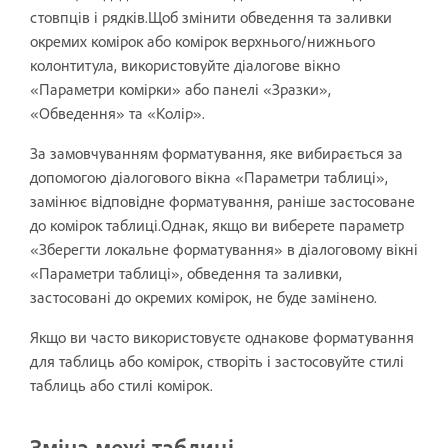
стовпців і рядків.Щоб змінити обведення та заливки
окремих комірок або комірок верхнього/нижнього
колонтитула, використовуйте діалогове вікно
«Параметри комірки» або панелі «Зразки»,
«Обведення» та «Колір».
За замовчуванням форматування, яке вибирається за
допомогою діалогового вікна «Параметри таблиці»,
замінює відповідне форматування, раніше застосоване
до комірок таблиці.Однак, якщо ви виберете параметр
«Зберегти локальне форматування» в діалоговому вікні
«Параметри таблиці», обведення та заливки,
застосовані до окремих комірок, не буде замінено.
Якщо ви часто використовуєте однакове форматування
для таблиць або комірок, створіть і застосовуйте стилі
таблиць або стилі комірок.
Зміна межі таблиці