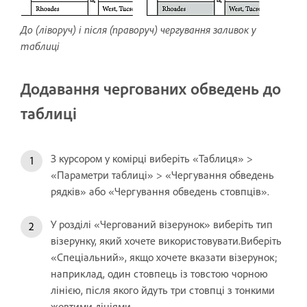
До (ліворуч) і після (праворуч) чергування заливок у
таблиці
Додавання чергованих обведень до
таблиці
З курсором у комірці виберіть «Таблиця» >
«Параметри таблиці» > «Чергування обведень
рядків» або «Чергування обведень стовпців».
У розділі «Чергований візерунок» виберіть тип
візерунку, який хочете використовувати.Виберіть
«Спеціальний», якщо хочете вказати візерунок;
наприклад, один стовпець із товстою чорною
лінією, після якого йдуть три стовпці з тонкими
жовтими лініями.