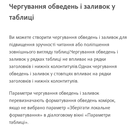
Чергування обведень і заливок у
таблиці
Ви можете створити чергування обведень і заливок для
підвищення зручності читання або поліпшення
зовнішнього вигляду таблиці.Чергування обведень і
заливок у рядках таблиці не впливає на рядки
заголовків і нижніх колонтитулів.Однак чергування
обведень і заливок у стовпцях впливає на рядки
заголовків і нижніх колонтитулів.
Параметри чергування обведень і заливок
перевизначають форматування обведень комірок,
якщо не вибрано параметр «Зберігати локальне
форматування» в діалоговому вікні «Параметри
таблиці».