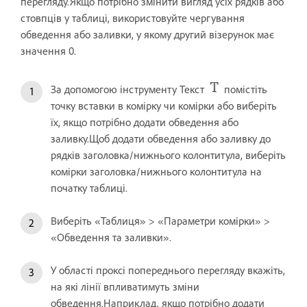
перегляду.Якщо потрібно змінити вигляд усіх рядків або
стовпців у таблиці, використовуйте чергування
обведення або заливки, у якому другий візерунок має
значення 0.
За допомогою інструменту Текст
помістіть
точку вставки в комірку чи комірки або виберіть
їх, якщо потрібно додати обведення або
заливку.Щоб додати обведення або заливку до
рядків заголовка/нижнього колонтитула, виберіть
комірки заголовка/нижнього колонтитула на
початку таблиці.
Виберіть «Таблиця» > «Параметри комірки» >
«Обведення та заливки».
У області проксі попереднього перегляду вкажіть,
на які лінії впливатимуть зміни
обведення.Наприклад, якщо потрібно додати