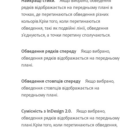
Найкращі стики.
Якщо вибрано, обведення
рядків відображається на передньому плані в
точках, де перетинаються обведення різних
кольорів.Крім того, коли перетинаються
обведення, такі як подвійні лінії, обведення
з'єднуються, а точки перетину сполучаються.
Обведення рядків спереду
Якщо вибрано,
обведення рядків відображається на передньому
плані.
Обведення стовпців спереду
Якщо вибрано,
обведення стовпців відображається на
передньому плані.
Сумісність з InDesign 2.0.
Якщо вибрано,
обведення рядків відображається на передньому
плані.Крім того, коли перетинаються обведення,