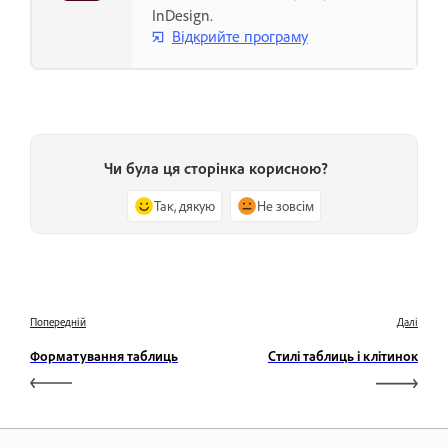
InDesign.
Відкрийте програму
Чи була ця сторінка корисною?
Так, дякую
Не зовсім
Попередній
Далі
Форматування таблиць
Стилі таблиць і клітинок