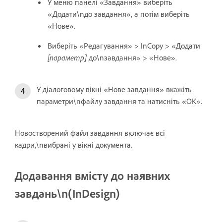
У меню панелі «Завдання» виберіть
«Додати\nдо завдання», а потім виберіть
«Нове».
Виберіть «Редагування» > InCopy > «Додати
[параметр]
до\nзавдання» > «Нове».
У діалоговому вікні «Нове завдання» вкажіть
параметри\nфайлу завдання та натисніть «OK».
Новостворений файл завдання включає всі
кадри,\nвибрані у вікні документа.
Додавання вмісту до наявних
завдань\n(InDesign)