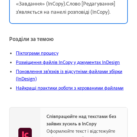
«Завдання» (InCopy).Слово [Редагування]
з'являється на панелі розповіді (InCopy).
Розділи за темою
Піктограми процесу
Розміщення файлів InCopy у документах InDesign
Поновлення зв’язків із відсутніми файлами збірки
(InDesign)
Найкращі практики роботи з керованими файлами
Співпрацюйте над текстами без
зайвих зусиль в InCopy
Оформлюйте текст і відстежуйте