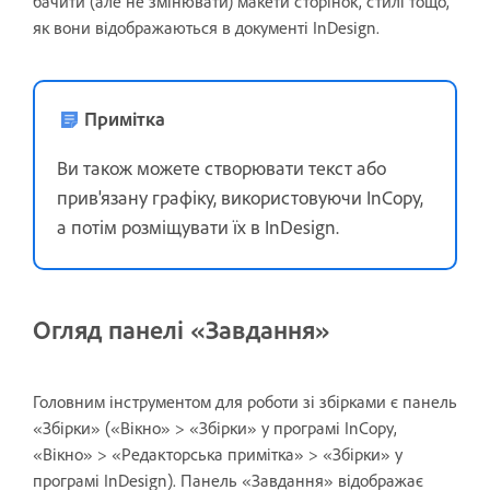
бачити (але не змінювати) макети сторінок, стилі тощо,
як вони відображаються в документі InDesign.
Примітка
Ви також можете створювати текст або
прив'язану графіку, використовуючи InCopy,
а потім розміщувати їх в InDesign.
Огляд панелі «Завдання»
Головним інструментом для роботи зі збірками є панель
«Збірки» («Вікно» > «Збірки» у програмі InCopy,
«Вікно» > «Редакторська примітка» > «Збірки» у
програмі InDesign). Панель «Завдання» відображає