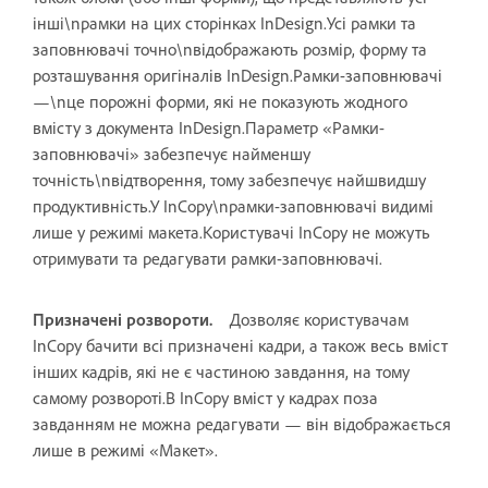
інші\nрамки на цих сторінках InDesign.Усі рамки та
заповнювачі точно\nвідображають розмір, форму та
розташування оригіналів InDesign.Рамки-заповнювачі
—\nце порожні форми, які не показують жодного
вмісту з документа InDesign.Параметр «Рамки-
заповнювачі» забезпечує найменшу
точність\nвідтворення, тому забезпечує найшвидшу
продуктивність.У InCopy\nрамки-заповнювачі видимі
лише у режимі макета.Користувачі InCopy не можуть
отримувати та редагувати рамки-заповнювачі.
Призначені розвороти.
Дозволяє користувачам
InCopy бачити всі призначені кадри, а також весь вміст
інших кадрів, які не є частиною завдання, на тому
самому розвороті.В InCopy вміст у кадрах поза
завданням не можна редагувати — він відображається
лише в режимі «Макет».