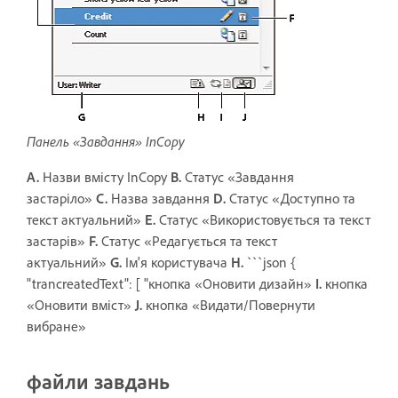
Панель «Завдання» InCopy
A.
Назви вмісту InCopy
B.
Статус «Завдання
застаріло»
C.
Назва завдання
D.
Статус «Доступно та
текст актуальний»
E.
Статус «Використовується та текст
застарів»
F.
Статус «Редагується та текст
актуальний»
G.
Ім'я користувача
H.
```json {
"trancreatedText": [ "кнопка «Оновити дизайн»
I.
кнопка
«Оновити вміст»
J.
кнопка «Видати/Повернути
вибране»
файли завдань