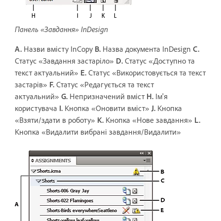
Панель «Завдання» InDesign
A.
Назви вмісту InCopy
B.
Назва документа InDesign
C.
Статус «Завдання застаріло»
D.
Статус «Доступно та
текст актуальний»
E.
Статус «Використовується та текст
застарів»
F.
Статус «Редагується та текст
актуальний»
G.
Непризначений вміст
H.
Ім'я
користувача
I.
Кнопка «Оновити вміст»
J.
Кнопка
«Взяти/здати в роботу»
K.
Кнопка «Нове завдання»
L.
Кнопка «Видалити вибрані завдання/Видалити»