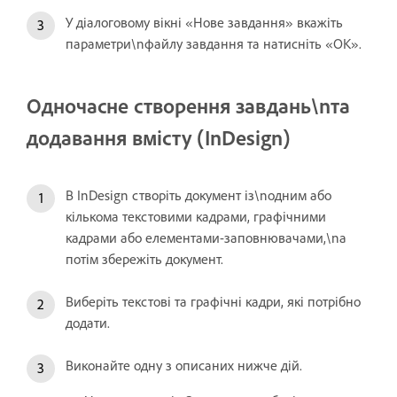
У діалоговому вікні «Нове завдання» вкажіть
параметри\nфайлу завдання та натисніть «OK».
Одночасне створення завдань\nта
додавання вмісту (InDesign)
В InDesign створіть документ із\nодним або
кількома текстовими кадрами, графічними
кадрами або елементами-заповнювачами,\nа
потім збережіть документ.
Виберіть текстові та графічні кадри, які потрібно
додати.
Виконайте одну з описаних нижче дій.