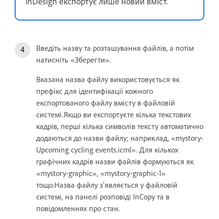
InDesign експортує лише новий вміст.
Введіть назву та розташування файлів, а потім
натисніть «Зберегти».
Вказана назва файлу використовується як
префікс для ідентифікації кожного
експортованого файлу вмісту в файловій
системі.Якщо ви експортуєте кілька текстових
кадрів, перші кілька символів тексту автоматично
додаються до назви файлу; наприклад, «mystory-
Upcoming cycling events.icml». Для кількох
графічних кадрів назви файлів формуються як
«mystory-graphic», «mystory-graphic-1»
тощо.Назва файлу з'являється у файловій
системі, на панелі розповіді InCopy та в
повідомленнях про стан.