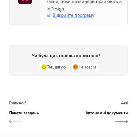
зміни, поки дизайнери працюють в
InDesign.
Відкрийте програму
Чи була ця сторінка корисною?
Так, дякую
Не зовсім
Попередній
Далі
Пакети завдань
Автономні документи