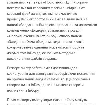
з'являється на панелі «Посилання».Ці піктограми
показують стан керованих фреймів і відрізняють
керовані фрейми від тих, які не є частиною
процесу.Весь експортований вміст з'являється на
панелі «Завдання».Вміст, експортований за допомогою
команд меню «Експорт», з'являється в розділі
«Непризначений вміст InCopy» списку панелі
«Завдання».Хоча обидва методи встановлюють
контрольоване з'єднання між вмістом InCopy та
документом InDesign, основним методом є
використання файлів завдань.
Експорт вмісту робить вміст доступним для
користувачів для витягування, зберігаючи посилання
на оригінальний документ InDesign. (Це посилання
створюється з InDesign; ви не можете створити
посилання з InCopy.)
Після експорту вмісту користувачі InCopy можуть