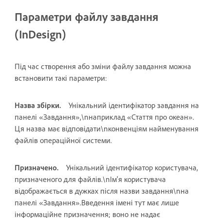
Параметри файлу завдання
(InDesign)
Під час створення або зміни файлу завдання можна
встановити такі параметри:
Назва збірки.
Унікальний ідентифікатор завдання на
панелі «Завдання»,\nнаприклад «Стаття про океан».
Ця назва має відповідати\nконвенціям найменування
файлів операційної системи.
Призначено.
Унікальний ідентифікатор користувача,
призначеного для файлів.\nІм'я користувача
відображається в дужках після назви завдання\nна
панелі «Завдання».Введення імені тут має лише
інформаційне призначення; воно не надає