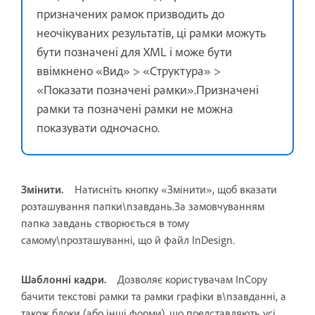
призначених рамок призводить до
неочікуваних результатів, ці рамки можуть
бути позначені для XML і може бути
ввімкнено «Вид» > «Структура» >
«Показати позначені рамки».Призначені
рамки та позначені рамки не можна
показувати одночасно.
Змінити.
Натисніть кнопку «Змінити», щоб вказати
розташування папки\nзавдань.За замовчуванням
папка завдань створюється в тому
самому\nрозташуванні, що й файл InDesign.
Шаблонні кадри.
Дозволяє користувачам InCopy
бачити текстові рамки та рамки графіки в\nзавданні, а
також блоки (або інші форми), що представляють усі