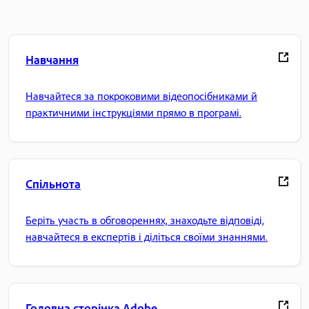
Навчання
Навчайтеся за покроковими відеопосібниками й
практичними інструкціями прямо в програмі.
Спільнота
Беріть участь в обговореннях, знаходьте відповіді,
навчайтеся в експертів і діліться своїми знаннями.
Головна сторінка Adobe