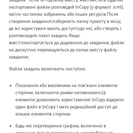
експортовані файли розповідей InCopy (у форматі .icml),
які\nє частиною зображень або інших ресурсів.Після
створення завдання\nзбережіть папку проєкту в місці,
де всі користувачі мають доступ\nдо неї, або створіть і
розповсюдьте пакет завдань.Якщо
вміст\nекспортується до додавання до завдання, файли
на диску\nне переміщуються до папки вмісту файлу
завдання.
Файли завдань включають наступне:
Посилання або вказівники на пов'язані елементи
сторінки, включаючи рамки-заповнювачі.Ці
елементи дозволяють користувачеві InCopy відкрити
один файл в InCopy і мати редакційний доступ до
кількох елементів сторінки.
Будь-які перетворення графіки, включеної в
завдання, такі як переміщення, масштабування,