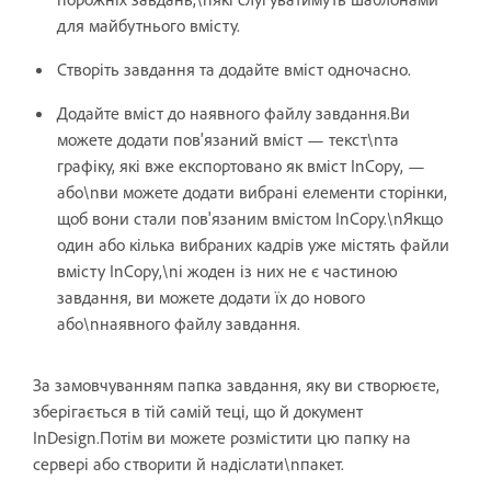
для майбутнього вмісту.
Створіть завдання та додайте вміст одночасно.
Додайте вміст до наявного файлу завдання.Ви
можете додати пов'язаний вміст — текст\nта
графіку, які вже експортовано як вміст InCopy, —
або\nви можете додати вибрані елементи сторінки,
щоб вони стали пов'язаним вмістом InCopy.\nЯкщо
один або кілька вибраних кадрів уже містять файли
вмісту InCopy,\nі жоден із них не є частиною
завдання, ви можете додати їх до нового
або\nнаявного файлу завдання.
За замовчуванням папка завдання, яку ви створюєте,
зберігається в тій самій теці, що й документ
InDesign.Потім ви можете розмістити цю папку на
сервері або створити й надіслати\nпакет.