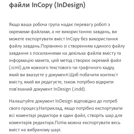
файли InCopy (InDesign)
Якщо ваша робоча група надає перевагу роботі з
окремими файлами, а не використанню завдань, ви
можете експортувати вміст InCopy без використання
файлу завдань.Порівняно зі створенням єдиного файлу
завдання з посиланнями на декілька файлів вмісту та
інформацію макета, цей метод створює окремий файл
(.icml) для кожного текстового чи графічного кадру,
який ви вказуєте у документі.Щоб побачити контекст
вмісту, який ви редагуєте, також потрібно відкрити
пов'язаний документ InDesign (.indd).
Налаштуйте документ InDesign відповідно до потреб
свого процесу.Наприклад, якщо потрібно експортувати
всі коментарі редактора в один файл, створіть шар для
коментарів редактора.Потім можна експортувати весь
вміст на вибраному шарі.