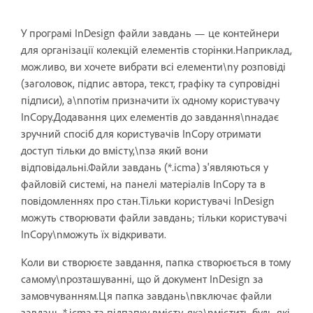
У програмі InDesign файли завдань — це контейнери
для організації колекцій елементів сторінки.Наприклад,
можливо, ви хочете вибрати всі елементи\nу розповіді
(заголовок, підпис автора, текст, графіку та супровідні
підписи), а\nпотім призначити їх одному користувачу
InCopy.Додавання цих елементів до завдання\nнадає
зручний спосіб для користувачів InCopy отримати
доступ тільки до вмісту,\nза який вони
відповідальні.Файли завдань (*.icma) з'являються у
файловій системі, на панелі матеріалів InCopy та в
повідомленнях про стан.Тільки користувачі InDesign
можуть створювати файли завдань; тільки користувачі
InCopy\nможуть їх відкривати.
Коли ви створюєте завдання, папка створюється в тому
самому\nрозташуванні, що й документ InDesign за
замовчуванням.Ця папка завдань\nвключає файли
завдань *.icma та підпапку вмісту, яка\nмістить будь-які