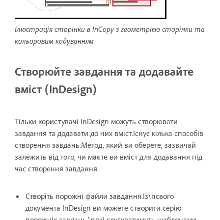
Ілюстрація сторінки в InCopy з геометрією сторінки та
кольоровим кодуванням
Створюйте завдання та додавайте
вміст (InDesign)
Тільки користувачі InDesign можуть створювати
завдання та додавати до них вміст.Існує кілька способів
створення завдань.Метод, який ви оберете, зазвичай
залежить від того, чи маєте ви вміст для додавання під
час створення завдання.
Створіть порожні файли завдання.Із\nсвого
документа InDesign ви можете створити серію
порожніх завдань,\nякі слугуватимуть шаблонами