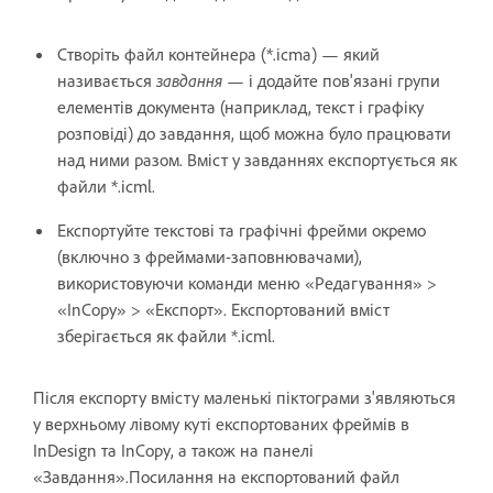
Створіть файл контейнера (*.icma) — який
називається
завдання
— і додайте пов'язані групи
елементів документа (наприклад, текст і графіку
розповіді) до завдання, щоб можна було працювати
над ними разом. Вміст у завданнях експортується як
файли *.icml.
Експортуйте текстові та графічні фрейми окремо
(включно з фреймами-заповнювачами),
використовуючи команди меню «Редагування» >
«InCopy» > «Експорт». Експортований вміст
зберігається як файли *.icml.
Після експорту вмісту маленькі піктограми з'являються
у верхньому лівому куті експортованих фреймів в
InDesign та InCopy, а також на панелі
«Завдання».Посилання на експортований файл