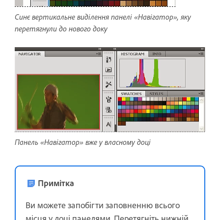
Синє вертикальне виділення панелі «Навігатор», яку
перетягнули до нового доку
Панель «Навігатор» вже у власному доці
Примітка
Ви можете запобігти заповненню всього
місця у доці панелями. Перетягніть нижній