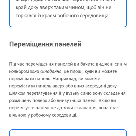
край доку вверх таким чином, щоб він не
торкався із краєм робочого середовища.
Переміщення панелей
Під час переміщення панелей ви бачите виділені синім
кольором
зони складання
: це площі, куди ви можете
переміщати панель. Наприклад, ви можете
перемістити панель вверх або вниз всередині доку
шляхом перетягування її у вузьку синю зону складання,
розміщену поверх або внизу іншої панелі. Якщо ви
перетягуєте панелі не до зони складання, вона стає
вільною у робочому середовищі.