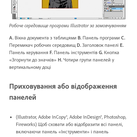
Робоче середовище програми Illustrator за замовчуванням
A.
Вікна документа з таблицями
B.
Панель програми
C.
Перемикач робочих середовищ
D.
Заголовок панелі
E.
Панель керування
F.
Панель інструментів
G.
Кнопка
«Згорнути до значків»
H.
Чотири групи панелей у
вертикальному доці
Приховування або відображення
панелей
(Illustrator, Adobe InCopy®, Adobe InDesign®, Photoshop,
Fireworks) Щоб сховати або відобразити всі панелі,
включаючи панель «Інструменти» і панель