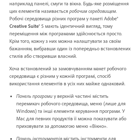
наприклад панелі, смуги та вікна. Будь-яке розміщення
цих елементів називається
робочим середовищем
.
Робочі середовища різних програм у пакеті Adobe®
Creative Suite
® 5 мають ідентичний вигляд, тому
переміщення між програмами здійснюється просто.
Крім того, кожну з них можна налаштувати за своїм
бажанням, вибравши один із попередньо встановлених
стилів або створивши власний.
Хоча встановлений за замовчуванням макет робочого
середовища є різним у кожній програмі, спосіб
використання елементів в усіх них майже однаковий.
Панель програми
у верхній частині містить
перемикач робочого середовища, меню (лише для
Windows) та інші елементи керування програми. У
Mac для певних продуктів її можна показувати або
приховувати за допомогою меню «Вікно».
Панель інструментів
містить інструменти для