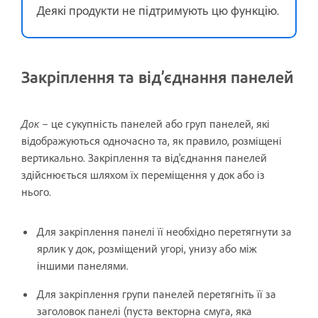
Деякі продукти не підтримують цю функцію.
Закріплення та від’єднання панелей
Док
– це сукупність панелей або груп панелей, які
відображуються одночасно та, як правило, розміщені
вертикально. Закріплення та від’єднання панелей
здійснюється шляхом їх переміщення у док або із
нього.
Для закріплення панелі її необхідно перетягнути за
ярлик у док, розміщений угорі, унизу або між
іншими панелями.
Для закріплення групи панелей перетягніть її за
заголовок панелі (пуста векторна смуга, яка