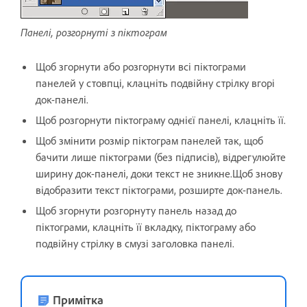
Панелі, розгорнуті з піктограм
Щоб згорнути або розгорнути всі піктограми
панелей у стовпці, клацніть подвійну стрілку вгорі
док-панелі.
Щоб розгорнути піктограму однієї панелі, клацніть її.
Щоб змінити розмір піктограм панелей так, щоб
бачити лише піктограми (без підписів), відрегулюйте
ширину док-панелі, доки текст не зникне.Щоб знову
відобразити текст піктограми, розширте док-панель.
Щоб згорнути розгорнуту панель назад до
піктограми, клацніть її вкладку, піктограму або
подвійну стрілку в смузі заголовка панелі.
Примітка