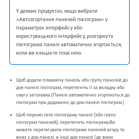
У деяких продуктах, якщо вибрати
«Автозгортання панелей піктограм» у
параметрах інтерфейсу або
користувацького інтерфейсу, розгорнута
піктограма панелі автоматично згортається,
коли ви клацаєте поза нею.
Щоб додати плаваючу панель або групу панелей до
док-панелі піктограм, перетягніть її за вкладку або
смугу заголовка.(Панелі автоматично згортаються до
піктограм при додаванні до док-панелі піктограм.)
Щоб перемістити піктограму панелі (або групу
піктограм панелей), перетягніть піктограму.Ви
можете перетягувати піктограми панелей вгору та
вниз у док-панелі, в інші док-панелі (де вони