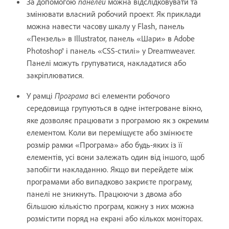
За допомогою
панелей
можна відслідковувати та
змінювати власний робочий проект. Як приклади
можна навести часову шкалу у Flash, панель
«Пензель» в Illustrator, панель «Шари» в Adobe
Photoshop® і панель «CSS-стилі» у Dreamweaver.
Панелі можуть групуватися, накладатися або
закріплюватися.
У рамці
Програма
всі елементи робочого
середовища групуються в одне інтегроване вікно,
яке дозволяє працювати з програмою як з окремим
елементом. Коли ви переміщуєте або змінюєте
розмір рамки «Програма» або будь-яких із її
елементів, усі вони залежать один від іншого, щоб
запобігти накладанню. Якщо ви перейдете між
програмами або випадково закриєте програму,
панелі не зникнуть. Працюючи з двома або
більшою кількістю програм, кожну з них можна
розмістити поряд на екрані або кількох моніторах.