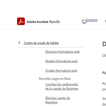
Crear formularios web
Deshabilitación de
formularios web
Desktop
Ayuda
Adobe Acrobat
Editar formularios web
Administrar formularios
D
web
Centro de ayuda de Adobe
Reactivar formularios web
Úl
Mostrar formularios web
Ocultar formularios web
Ap
Recopilar pagos en línea
Ac
Cambiar las credenciales
de la cuenta de Braintree
ya
Eliminar cuenta de
Se
Braintree
de