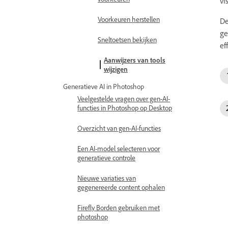
vi
Voorkeuren herstellen
De
ge
Sneltoetsen bekijken
ef
Aanwijzers van tools
wijzigen
Generatieve AI in Photoshop
Veelgestelde vragen over gen-AI-
functies in Photoshop op Desktop
Overzicht van gen-AI-functies
Een AI-model selecteren voor
generatieve controle
Nieuwe variaties van
gegenereerde content ophalen
Firefly Borden gebruiken met
photoshop