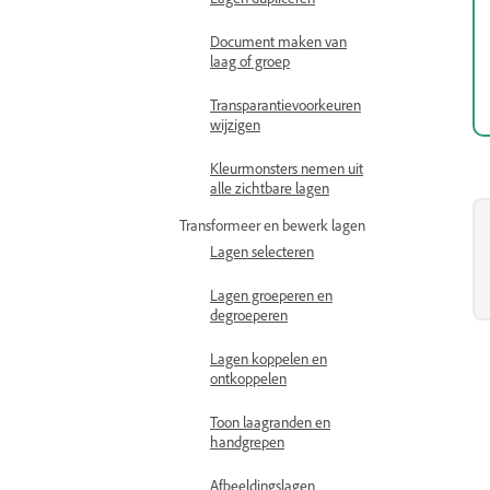
Document maken van
laag of groep
Transparantievoorkeuren
wijzigen
Kleurmonsters nemen uit
alle zichtbare lagen
Transformeer en bewerk lagen
Lagen selecteren
Lagen groeperen en
degroeperen
Lagen koppelen en
ontkoppelen
Toon laagranden en
handgrepen
Afbeeldingslagen