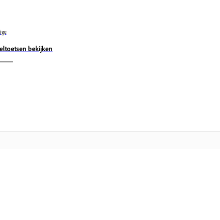
ige
eltoetsen bekijken
Community
A
s
Neem deel aan discussies, vind
Kr
s in
antwoorden, leer van experts en deel je
Cl