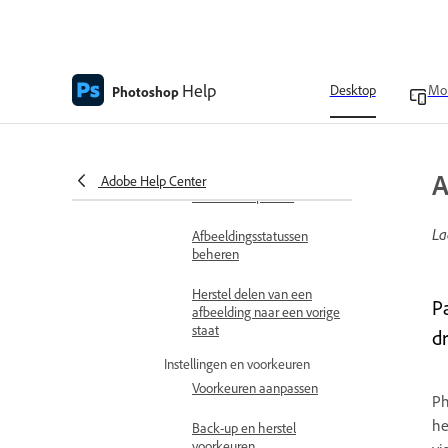
Historie-logboeken
bekijken
Gebruik
Help
Desktop
Mob
Photoshop
momentopnamen in het
Historie-paneel
Schilderen met
A
afbeeldingstoestanden uit
Adobe Help Center
het Historiepaneel
La
Afbeeldingsstatussen
beheren
Herstel delen van een
P
afbeelding naar een vorige
staat
d
Instellingen en voorkeuren
Voorkeuren aanpassen
Ph
he
Back-up en herstel
voorkeuren