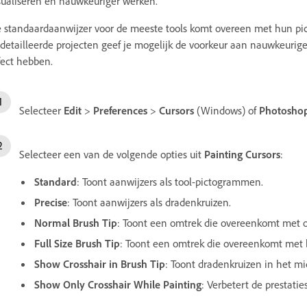
sualiseren en nauwkeuriger werken.
 standaardaanwijzer voor de meeste tools komt overeen met hun pi
detailleerde projecten geef je mogelijk de voorkeur aan nauwkeurige
fect hebben.
Selecteer
Edit
>
Preferences
>
Cursors
(Windows) of
Photosho
Selecteer een van de volgende opties uit
Painting Cursors
:
Standard
: Toont aanwijzers als tool-pictogrammen.
Precise
: Toont aanwijzers als dradenkruizen.
Normal Brush Tip
: Toont een omtrek die overeenkomt met o
Full Size Brush Tip
: Toont een omtrek die overeenkomt met b
Show Crosshair in Brush Tip
: Toont dradenkruizen in het m
Show Only Crosshair While Painting
: Verbetert de prestati