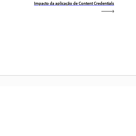
Impacto da aplicação de Content Credentials
gina inicial da Adobe
esse seus aplicativos, serviços,
renciamento de arquivos favoritos da
eative Cloud e muito mais.