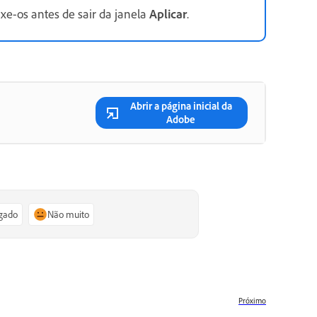
xe-os antes de sair da janela
Aplicar
.
Abrir a página inicial da
Adobe
igado
Não muito
Próximo