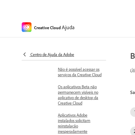
Acesso negado devido às
configurações de
administração da Adobe
Ajuda
Creative Cloud
Solução de problemas
Problemas conhecidos e
corrigidos
Problemas conhecidos e
corrigidos na Creative
B
Centro de Ajuda da Adobe
Cloud em desktop
Não é possível acessar os
Úl
serviços da Creative Cloud
Os aplicativos Beta não
Sa
permanecem visíveis no
aplicativo de desktop da
Creative Cloud
Aplicativos Adobe
instalados solicitam
reinstalação
inesperadamente