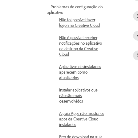
Problemas de configuração do
aplicativo
Não foi possível fazer
logon na Creative Cloud
Não é possível receber
notificações no aplicativo
de desktop da Creative
Cloud
Aplicativos desinstalados
aparecem como
atualizados
Instalar aplicativos que
não são mais
desenvolvidos
A guia Apps não mostra os
apps da Creative Cloud
instalados
Erro de download na guia