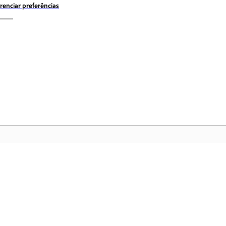
renciar preferências
Comunidade
Pá
 a
Participe de discussões, encontre
Ac
nte
respostas, aprenda com especialistas e
ge
compartilhe seus conhecimentos.
Cr