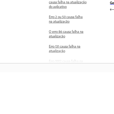
causa falha na atualização
Ge
do aplicativo
Erro 2 ou 50 causa falha
na atualização
O erro 86 causa falha na
atualização
Erro 131 causa falha na
atualização
Erro 1002 causa falha na
atualização
Problemas na inicialização
O aplicativo de desktop da
Creative Cloud travou na
Saiba mais
tela de inicialização
Localizar logs de
Aprenda com tutoriais em vídeo passo
inicialização do aplicativo
passo e orientações práticas diretame
no aplicativo.