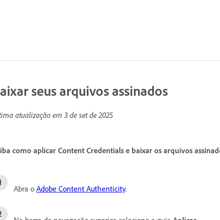
aixar seus arquivos assinados
tima atualização em
3 de set de 2025
iba como aplicar Content Credentials e baixar os arquivos assina
Abra o
Adobe Content Authenticity
.
Na barra de navegação superior, selecione a guia
Aplicar
.