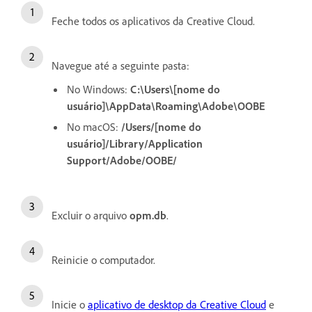
Feche todos os aplicativos da Creative Cloud.
Navegue até a seguinte pasta:
No Windows:
C:\Users\[nome do
usuário]\AppData\Roaming\Adobe\OOBE
No macOS:
/Users/[nome do
usuário]/Library/Application
Support/Adobe/OOBE/
Excluir o arquivo
opm.db
.
Reinicie o computador.
Inicie o
aplicativo de desktop da Creative Cloud
e