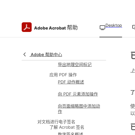
空间 PDF
在地理空间 PDF 中查找
地图位置
Desktop
帮助
Adobe Acrobat
计算地理空间 PDF 的距
离和面积
自定义地理空间测量
Adobe 帮助中心
导出地理空间标记
应用 PDF 操作
PDF 动作概述
了
向 PDF 元素添加操作
使
向页面缩略图中添加动
作
以
对文档进行电子签名
了解 Acrobat 签名
数字签名概述