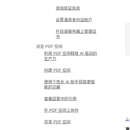
添加验证信息
设置漫游身份证帐户
在目录服务器上管理证
书
浏览 PDF 空间
利用 PDF 空间释放 AI 驱动的
生产力
创建 PDF 空间
使用个性化 AI 助手获取更智
能的见解
查看回复中的引用
在 PDF 空间上协作
上
共享 PDF 空间
准