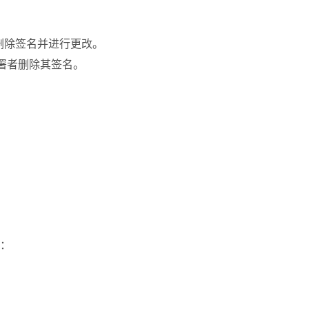
删除签名并进行更改。
签署者删除其签名。
：