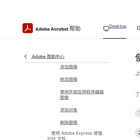
设置默认字体
编辑编号或项目符号列
Desktop
帮助
Adobe Acrobat
表
检查拼写并管理已接受
的单词
Adobe 帮助中心
编辑图像或对象
添加图像
修改图像
使用外部应用程序编辑
了
图像
添加对象
删除图像
使用 Adobe Express 增强
PDF 文件