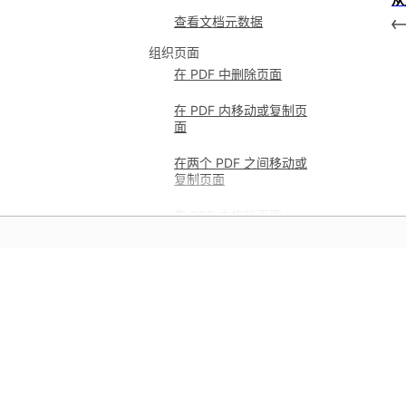
查看文档元数据
组织页面
在 PDF 中删除页面
在 PDF 内移动或复制页
面
在两个 PDF 之间移动或
复制页面
在 PDF 中旋转页面
替换 PDF 中的页面
在 PDF 中重新编排页码
学习
拆分 PDF
通过应用程序中的分步视频教程和
从 PDF 提取页面
指导进行学习。
在 PDF 中裁切页面