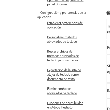
panel Discover
Configuración y preferencias de la
aplicación
Establecer preferencias de
T
aplicación
r
Personalizar métodos
abreviados de teclado
P
Buscar archivos de
métodos abreviados de
teclado personalizados
S
Exportación de la lista de
o
atajos de teclado como
documento de texto
Eliminar métodos
R
abreviados de teclado
Funciones de accesibilidad
en Adobe Illustrator
D