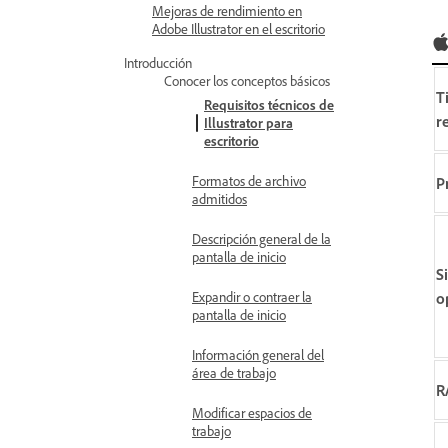
Mejoras de rendimiento en
Adobe Illustrator en el escritorio
Introducción
Conocer los conceptos básicos
T
Requisitos técnicos de
r
Illustrator para
escritorio
Formatos de archivo
P
admitidos
Descripción general de la
pantalla de inicio
S
o
Expandir o contraer la
pantalla de inicio
Información general del
área de trabajo
R
Modificar espacios de
trabajo