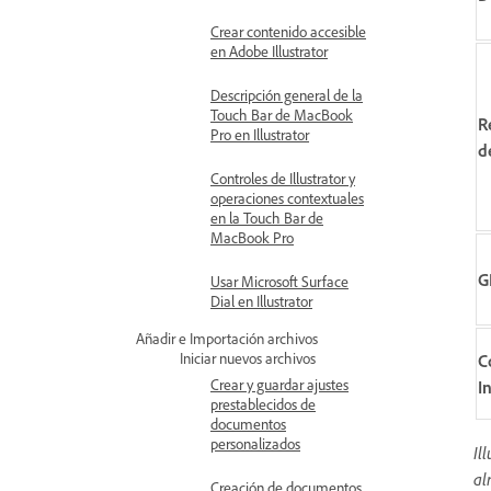
Crear contenido accesible
en Adobe Illustrator
Descripción general de la
Touch Bar de MacBook
R
Pro en Illustrator
d
Controles de Illustrator y
operaciones contextuales
en la Touch Bar de
MacBook Pro
G
Usar Microsoft Surface
Dial en Illustrator
Añadir e Importación archivos
Iniciar nuevos archivos
C
Crear y guardar ajustes
I
prestablecidos de
documentos
personalizados
Il
al
Creación de documentos