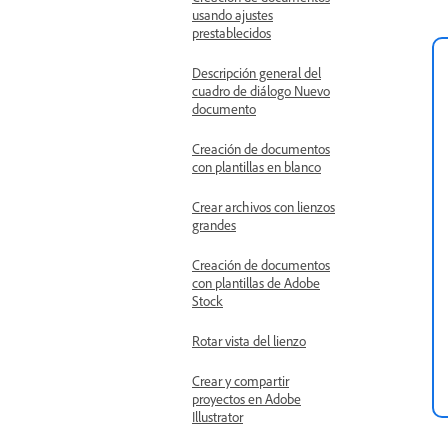
usando ajustes
prestablecidos
Descripción general del
cuadro de diálogo Nuevo
documento
Creación de documentos
con plantillas en blanco
Crear archivos con lienzos
grandes
Creación de documentos
con plantillas de Adobe
Stock
Rotar vista del lienzo
Crear y compartir
proyectos en Adobe
Illustrator