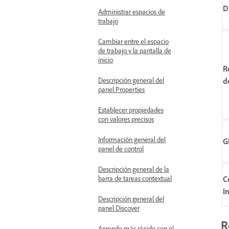
D
Administrar espacios de
trabajo
Cambiar entre el espacio
de trabajo y la pantalla de
inicio
R
d
Descripción general del
panel Properties
Establecer propiedades
con valores precisos
Información general del
G
panel de control
Descripción general de la
C
barra de tareas contextual
I
Descripción general del
panel Discover
R
Aprende más rápido con el