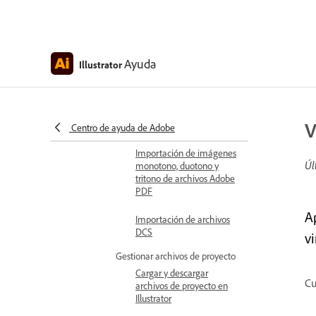
Importación de otros tipos de
archivo
Importación de archivos
Adobe PDF
Ayuda
Illustrator
Colocar archivos adobe
pdf
Importar archivos de
V
AutoCAD
Centro de ayuda de Adobe
Importación de imágenes
Úl
monotono, duotono y
tritono de archivos Adobe
PDF
Ap
Importación de archivos
DCS
v
Gestionar archivos de proyecto
Cargar y descargar
Cu
archivos de proyecto en
Illustrator