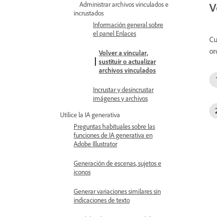
Administrar archivos vinculados e
V
incrustados
Información general sobre
el panel Enlaces
Cu
or
Volver a vincular,
sustituir o actualizar
archivos vinculados
Incrustar y desincrustar
imágenes y archivos
Utilice la IA generativa
Preguntas habituales sobre las
funciones de IA generativa en
Adobe Illustrator
Generación de escenas, sujetos e
iconos
Generar variaciones similares sin
indicaciones de texto