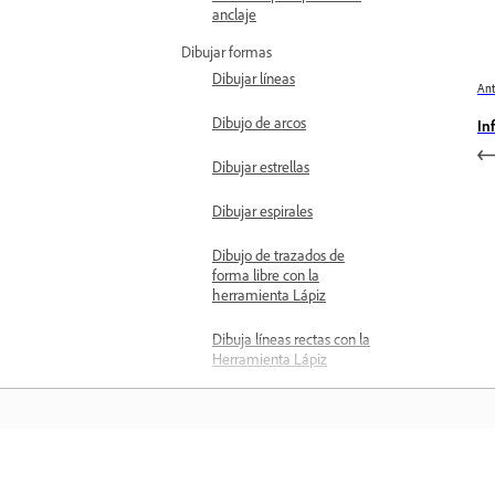
anclaje
Dibujar formas
Dibujar líneas
Ant
Dibujo de arcos
In
Dibujar estrellas
Dibujar espirales
Dibujo de trazados de
forma libre con la
herramienta Lápiz
Dibuja líneas rectas con la
Herramienta Lápiz
Dibujar formas con la
herramienta Curvatura
Dibujo de curvas con la
herramienta Pluma
Aprender