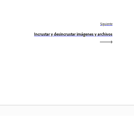
Siguiente
Incrustar y desincrustar imágenes y archivos
icio de Adobe