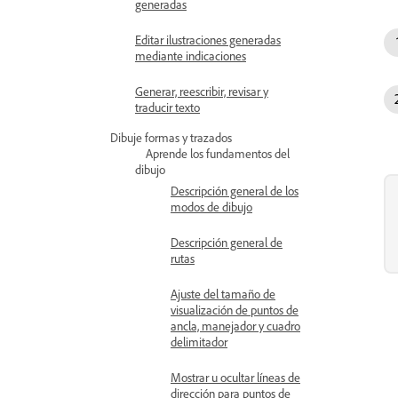
generadas
Editar ilustraciones generadas
mediante indicaciones
Generar, reescribir, revisar y
traducir texto
Dibuje formas y trazados
Aprende los fundamentos del
dibujo
Descripción general de los
modos de dibujo
Descripción general de
rutas
Ajuste del tamaño de
visualización de puntos de
ancla, manejador y cuadro
delimitador
Mostrar u ocultar líneas de
dirección para puntos de