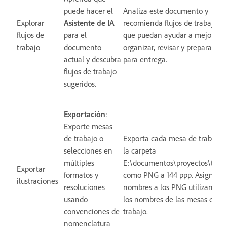
puede hacer el
Analiza este documento y
Explorar
Asistente de IA
recomienda flujos de trabajo
flujos de
para el
que puedan ayudar a mejorar,
trabajo
documento
organizar, revisar y prepararlo
actual y descubra
para entrega.
flujos de trabajo
sugeridos.
Exportación
:
Exporte mesas
de trabajo o
Exporta cada mesa de trabajo 
selecciones en
la carpeta
múltiples
E:\documentos\proyectos\tem
Exportar
formatos y
como PNG a 144 ppp. Asigna
ilustraciones
resoluciones
nombres a los PNG utilizando
usando
los nombres de las mesas de
convenciones de
trabajo.
nomenclatura