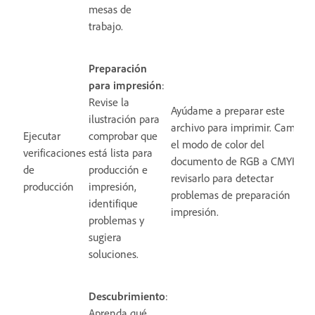
mesas de
trabajo.
Preparación
para impresión
:
Revise la
Ayúdame a preparar este
ilustración para
archivo para imprimir. Cambia
Ejecutar
comprobar que
el modo de color del
verificaciones
está lista para
documento de RGB a CMYK y
de
producción e
revisarlo para detectar
producción
impresión,
problemas de preparación para
identifique
impresión.
problemas y
sugiera
soluciones.
Descubrimiento
:
Aprenda qué