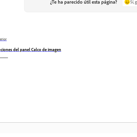
¿Te ha parecido útil esta página?
Sí, 
erior
ciones del panel Calco de imagen