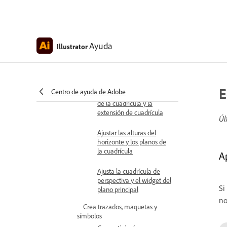
Definir y administrar
ajustes preestablecidos de
cuadrícula de perspectiva
Ayuda
Illustrator
Mueve la cuadrícula de
perspectiva y ajusta sus
puntos de fuga
E
Centro de ayuda de Adobe
Ajustar el tamaño de celda
de la cuadrícula y la
extensión de cuadrícula
Úl
Ajustar las alturas del
horizonte y los planos de
la cuadrícula
A
Ajusta la cuadrícula de
perspectiva y el widget del
Si
plano principal
no
Crea trazados, maquetas y
símbolos