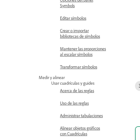
Symbols
Editar símbolos
Crear o importar
bibliotecas de símbolos
Mantener las proporciones
al escalar símbolos
Transformar símbolos
Medir y alinear
Usar cuadrículas y guides
Acerca de las reglas
Uso de las reglas
Administrar tabulaciones
Alinear objetos gráficos
con Cuadrículas