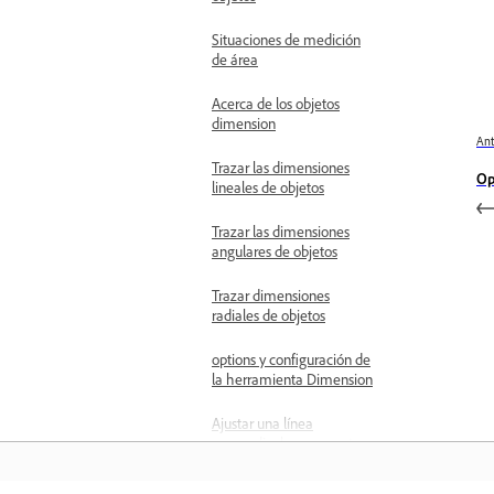
Situaciones de medición
de área
Acerca de los objetos
dimension
Ant
Trazar las dimensiones
Op
lineales de objetos
Trazar las dimensiones
angulares de objetos
Trazar dimensiones
radiales de objetos
options y configuración de
la herramienta Dimension
Ajustar una línea
perpendicular a una ruta
en Illustrator