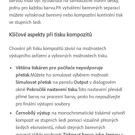
barvou musí být vytisknuta na samostatné hlavní desky,
jednu pro každou barvu.Při vytváření barevných separací
můžete vytisknout barevný nebo kompozitní kontrolní tisk
ve stupních šedi.
Klíčové aspekty při tisku kompozitů
Chování při tisku kompozitů závisí na možnostech
výstupního zařízení a vybraných možnostech tisku.
Většina tiskáren pro počítače nepodporuje
přetisk
.Můžete ho simulovat výběrem možnosti
Simulovat přetisk
na panelu
Output
v dialogovém
okně
Pokročilé nastavení tisku
.Toto nastavení převádí
přímé barvy na procesní barvy, proto ho nepoužívejte
pro finální výstupní soubory.
Černobílý výstup
na monochromatické tiskárně vytvoří
kompozit ve stupních šedi pomocí vizuálně přesných
šedých ekvivalentů, nikoli stejných barevných
procent.Výběr možnosti
Tisknout barvu jako černou
v