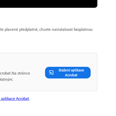
áte placené předplatné, chcete nainstalovat bezplatnou
Stažení aplikace
Acrobat.Na stránce
Acrobat
platným.
e aplikace Acrobat
.