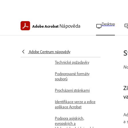
Základy použití
Přehled aplikace Acrobat
pro počítače
Základy práce s pracovní
Desktop
Nápověda
Adobe Acrobat
plochou
Pracujte rychleji s
panelem zadání v aplikaci
S
Acrobat Studio
Adobe Centrum nápovědy
Technické požadavky
Na
Podporované formáty
souborů
Z
Procházení stránkami
v
Identifikace verze a edice
aplikace Acrobat
Ad
Podpora asijských,
a 
evropských a