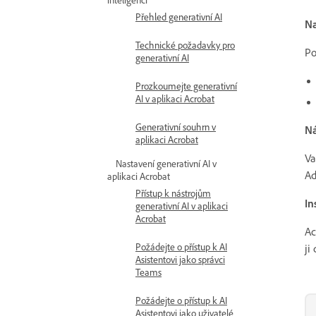
Přehled generativní AI
Na
Technické požadavky pro
Po
generativní AI
Prozkoumejte generativní
AI v aplikaci Acrobat
Generativní souhrn v
Ná
aplikaci Acrobat
Va
Nastavení generativní AI v
Ad
aplikaci Acrobat
Přístup k nástrojům
In
generativní AI v aplikaci
Acrobat
Ac
Požádejte o přístup k AI
ji
Asistentovi jako správci
Teams
Požádejte o přístup k AI
Asistentovi jako uživatelé