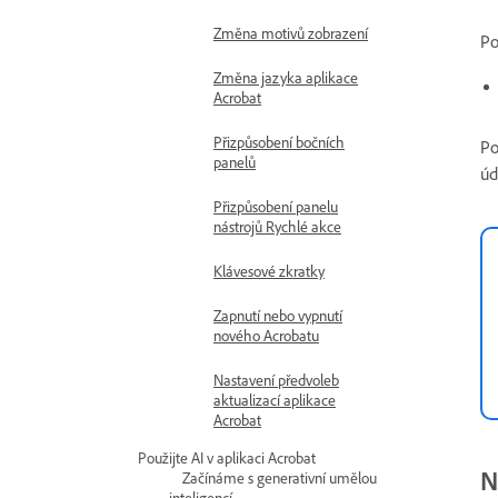
Změna motivů zobrazení
Po
Změna jazyka aplikace
Acrobat
Přizpůsobení bočních
Po
panelů
úd
Přizpůsobení panelu
nástrojů Rychlé akce
Klávesové zkratky
Zapnutí nebo vypnutí
nového Acrobatu
Nastavení předvoleb
aktualizací aplikace
Acrobat
Použijte AI v aplikaci Acrobat
N
Začínáme s generativní umělou
inteligencí