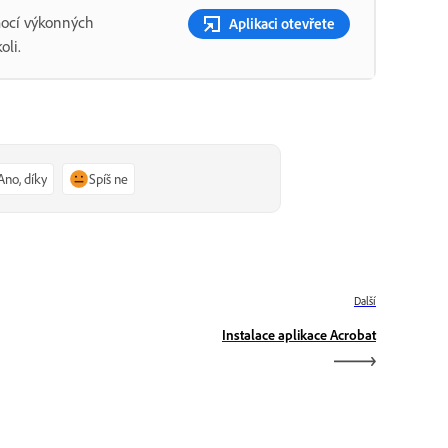
mocí výkonných
Aplikaci otevřete
oli.
Ano, díky
Spíš ne
Další
Instalace aplikace Acrobat