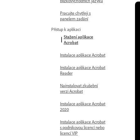
blízkovýchodních jazyků
Pracujte chytřeji s
panelem zadání
Přístup k aplikaci
Stažení aplikace
Acrobat
Instalace aplikace Acrobat
Instalace aplikace Acrobat
Reader
Nainstalovat zkušební
verzi Acrobat
Instalace aplikace Acrobat
2020
Instalace aplikace Acrobat
s podnikovou licencí nebo
licencí VIP