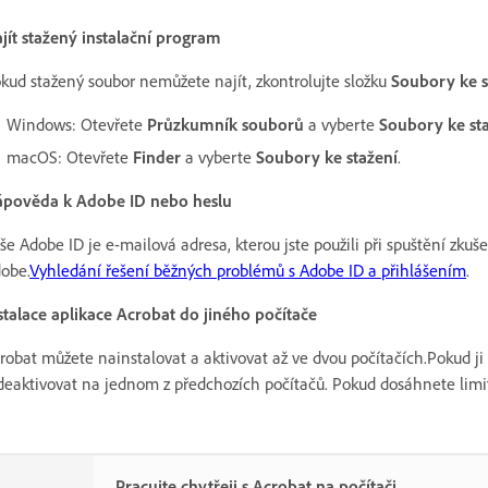
jít stažený instalační program
kud stažený soubor nemůžete najít, zkontrolujte složku
Soubory ke s
Windows: Otevřete
Průzkumník souborů
a vyberte
Soubory ke st
macOS: Otevřete
Finder
a vyberte
Soubory ke stažení
.
pověda k Adobe ID nebo heslu
še Adobe ID je e-mailová adresa, kterou jste použili při spuštění zk
obe.
Vyhledání řešení běžných problémů s Adobe ID a přihlášením
.
stalace aplikace Acrobat do jiného počítače
robat můžete nainstalovat a aktivovat až ve dvou počítačích.Pokud ji 
 deaktivovat na jednom z předchozích počítačů. Pokud dosáhnete limit
Pracujte chytřeji s Acrobat na počítači