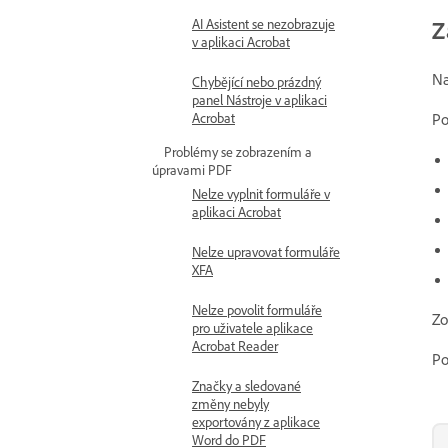
Z
AI Asistent se nezobrazuje
v aplikaci Acrobat
Na
Chybějící nebo prázdný
panel Nástroje v aplikaci
Acrobat
Po
Problémy se zobrazením a
úpravami PDF
Nelze vyplnit formuláře v
aplikaci Acrobat
Nelze upravovat formuláře
XFA
Nelze povolit formuláře
Zo
pro uživatele aplikace
Acrobat Reader
Po
Značky a sledované
změny nebyly
exportovány z aplikace
Word do PDF