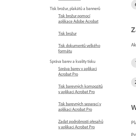
Tisk brožur, plakátů a bannerů
Tisk brožur pomocí
aplikace Adobe Acrobat
Z
Tisk brožur
Ak
Tisk dokumentů velkého
formátu
Správa barev a kvality tisku
Správa barev v aplikaci
Acrobat Pro
Tisk barevných kompozitů
v aplikaci Acrobat Pro
Tisk barevných separací v
W
aplikaci Acrobat Pro
Zadat podrobnosti přesahů
Pl
v aplikaci Acrobat Pro
Po