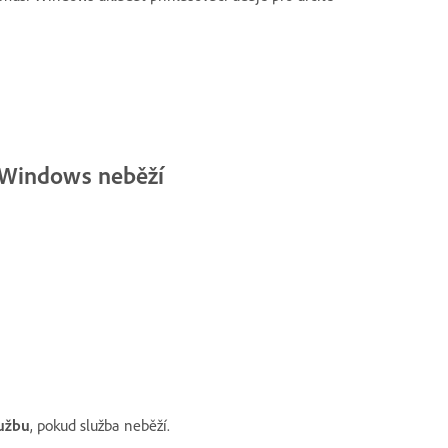
u Windows neběží
lužbu
, pokud služba neběží.