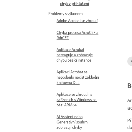
chyby přihlášení
Problémy s výkonem
Adobe Acrobat se zhroutí
Chyba procesu AcroCEF a
RdrCEF
Aplikace Acrobat
nereaguje a zobrazuje
chybu běžící instance
Aplikaci Acrobat se
nepodařilo načíst základní
knihovnu DLL
B
Aplikace se zhroutí na
zařízeních s Windows na
An
bázi ARM64
a
AI Asistent nebo
Př
Generativní souhrn
do
zobrazují chyby