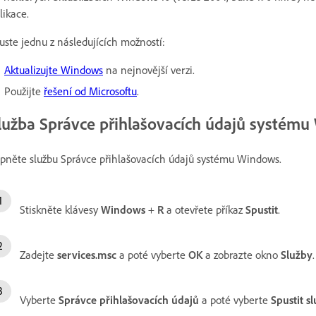
likace.
uste jednu z následujících možností:
Aktualizujte Windows
na nejnovější verzi.
Použijte
řešení od Microsoftu
.
lužba Správce přihlašovacích údajů systém
pněte službu Správce přihlašovacích údajů systému Windows.
Stiskněte klávesy
Windows
+
R
a otevřete příkaz
Spustit
.
Zadejte
services.msc
a poté vyberte
OK
a zobrazte okno
Služby
.
Vyberte
Správce přihlašovacích údajů
a poté vyberte
Spustit s