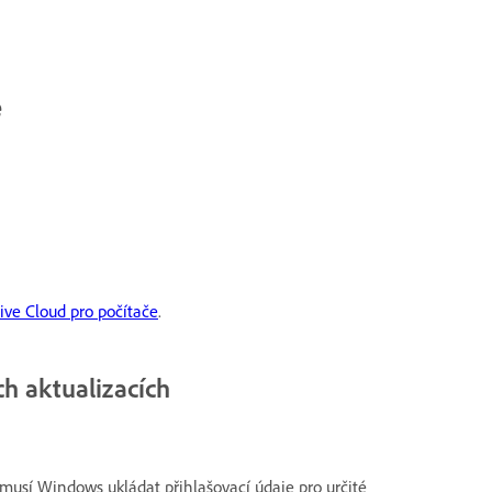
e
ive Cloud pro počítače
.
ch aktualizacích
emusí Windows ukládat přihlašovací údaje pro určité