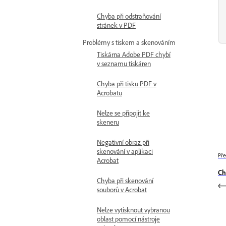
Chyba při odstraňování
stránek v PDF
Problémy s tiskem a skenováním
Tiskárna Adobe PDF chybí
v seznamu tiskáren
Chyba při tisku PDF v
Acrobatu
Nelze se připojit ke
skeneru
Negativní obraz při
skenování v aplikaci
Pře
Acrobat
Ch
Chyba při skenování
souborů v Acrobat
Nelze vytisknout vybranou
oblast pomocí nástroje