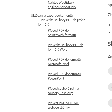
Náhled předtisku v
ap
aplikaci Acrobat Pro
Zk
Ukládání a export dokumentů
Převeďte soubory PDF do jiných
formátů
Převod PDF do
obrazových formátů
S
Převeďte soubory PDF do
formátů Word
Za
Převod PDF do formátů
Microsoft Excel
Převod PDF do formátu
PowerPoint
Převod souborů pdf na
soubory PostScript
Převést PDF na HTML
webové stránky