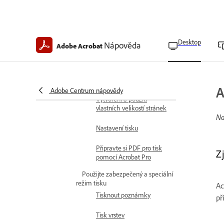
Tisk velkých dokumentů
Tisk více stránek na jeden
list
Desktop
Nápověda
Adobe Acrobat
Tisk stránek se záložkami
Úprava velikosti stránky
pro tisk
A
Adobe Centrum nápovědy
Vytvoření a použití
vlastních velikostí stránek
Na
Nastavení tisku
Připravte si PDF pro tisk
Z
pomocí Acrobat Pro
Použijte zabezpečený a speciální
režim tisku
Ac
Tisknout poznámky
př
Tisk vrstev