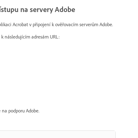
řístupu na servery Adobe
likaci Acrobat v připojení k ověřovacím serverům Adobe.
pu k následujícím adresám URL:
e na podporu Adobe.