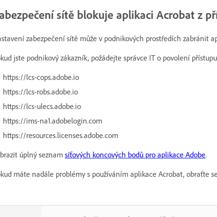
abezpečení sítě blokuje aplikaci Acrobat z p
stavení zabezpečení sítě může v podnikových prostředích zabránit ap
kud jste podnikový zákazník, požádejte správce IT o povolení přístu
https://lcs-cops.adobe.io
https://lcs-robs.adobe.io
https://lcs-ulecs.adobe.io
https://ims-na1.adobelogin.com
https://resources.licenses.adobe.com
brazit úplný seznam
síťových koncových bodů pro aplikace Adobe
.
kud máte nadále problémy s používáním aplikace Acrobat, obraťte s