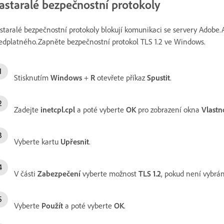
astaralé bezpečnostní protokoly
staralé bezpečnostní protokoly blokují komunikaci se servery Adobe.A
edplatného.Zapněte bezpečnostní protokol TLS 1.2 ve Windows.
Stisknutím
Windows
+
R
otevřete příkaz
Spustit
.
Zadejte
inetcpl.cpl
a poté vyberte
OK
pro zobrazení okna
Vlastn
Vyberte kartu
Upřesnit
.
V části
Zabezpečení
vyberte možnost
TLS 1.2
, pokud není vybrán
Vyberte
Použít
a poté vyberte
OK
.