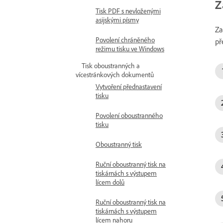
Z
Tisk PDF s nevloženými
asijskými písmy
Za
Povolení chráněného
př
režimu tisku ve Windows
Tisk oboustranných a
vícestránkových dokumentů
Vytvoření přednastavení
tisku
Povolení oboustranného
tisku
Oboustranný tisk
Ruční oboustranný tisk na
tiskárnách s výstupem
lícem dolů
Ruční oboustranný tisk na
tiskárnách s výstupem
lícem nahoru