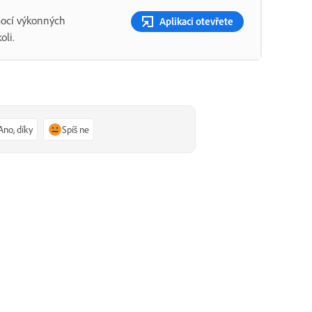
mocí výkonných
Aplikaci otevřete
oli.
Ano, díky
Spíš ne