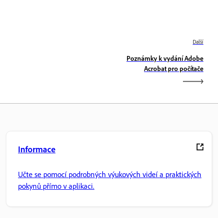
Další
Poznámky k vydání Adobe
Acrobat pro počítače
Informace
Učte se pomocí podrobných výukových videí a praktických
pokynů přímo v aplikaci.