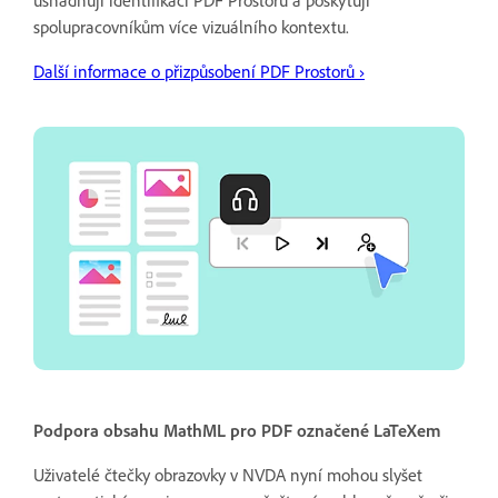
usnadňují identifikaci PDF Prostorů a poskytují
spolupracovníkům více vizuálního kontextu.
Další informace o přizpůsobení PDF Prostorů ›
Podpora obsahu MathML pro PDF označené LaTeXem
Uživatelé čtečky obrazovky v NVDA nyní mohou slyšet