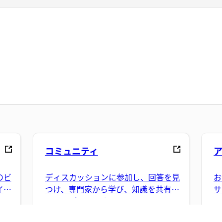
コミュニティ
のビ
ディスカッションに参加し、回答を見
お
イダ
つけ、専門家から学び、知識を共有す
サ
ることができます。
ス