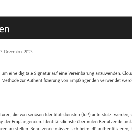
ren
13. Dezember 2023
, um eine digitale Signatur auf eine Vereinbarung anzuwenden. Cloud
s Methode zur Authentifizierung von Empfangenden verwendet werd
aturen, die von seriösen Identitätsdiensten (IdP) unterstützt werden,
ung der Empfangenden. Identitätsdienste überprüfen Benutzende umfa
aturen ausstellen. Benutzende müssen sich beim IdP authentifizieren, b