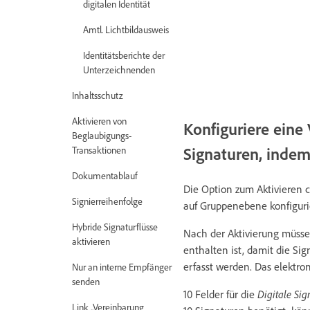
digitalen Identität
Amtl. Lichtbildausweis
Identitätsberichte der
Unterzeichnenden
Inhaltsschutz
Aktivieren von
Konfiguriere eine
Beglaubigungs-
Signaturen, inde
Transaktionen
Dokumentablauf
Die Option zum Aktivieren c
Signierreihenfolge
auf Gruppenebene konfiguri
Hybride Signaturflüsse
Nach der Aktivierung müsse
aktivieren
enthalten ist, damit die Si
erfasst werden. Das elektron
Nur an interne Empfänger
senden
10 Felder für die
Digitale Sig
Link „Vereinbarung