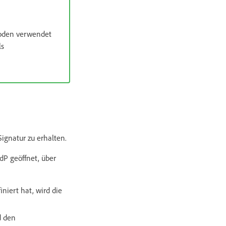
hoden verwendet
ls
ignatur zu erhalten.
dP geöffnet, über
niert hat, wird die
d den