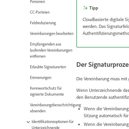
Personen
Tipp
CC-Parteien
Cloudbasierte digitale 
Feldreduzierung
werden. Das Signaturfel
Authentifizierungsmetho
Vereinbarungen bearbeiten
Empfangenden aus
laufenden Vereinbarungen
entfernen
Der Signaturproz
Erlaubte Signaturarten
Erinnerungen
Die Vereinbarung muss mit
Kennwortschutz für
Wenn Unterzeichnende das
signierte Dokumente
den Benutzende authentifiz
Vereinbarungsbenachrichtigung
Wenn die Vereinbarung v
absenden
Sitzung automatisch für
Identifikationsoptionen für
Wenn die Vereinbarung v
Unterzeichnende