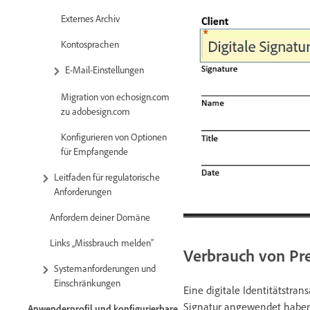
Externes Archiv
Kontosprachen
E-Mail-Einstellungen
Migration von echosign.com
zu adobesign.com
Konfigurieren von Optionen
für Empfangende
Leitfaden für regulatorische
Anforderungen
Anfordern deiner Domäne
Links „Missbrauch melden“
Verbrauch von Pr
Systemanforderungen und
Einschränkungen
Eine digitale Identitätstran
Signatur angewendet haben
Anwenderprofil und konfigurierbare