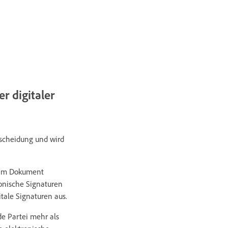
r digitaler
tscheidung und wird
im Dokument
onische Signaturen
itale Signaturen aus.
e Partei mehr als