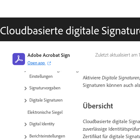
Benutzendenverwaltung
Gruppenverwaltung
Cloudbasierte digitale Signatu
Konto-/Gruppeneinstellungen
Einstellungsübersicht
Adobe Acrobat Sign
Zuletzt aktualisiert am
Globale Einstellungen
Open app
Kontoeinrichtung / Branding-
Einstellungen
Aktiviere
Digitale Signaturen
Signaturen können auch al
Signaturvorgaben
Digitale Signaturen
Übersicht
Elektronische Siegel
Cloudbasierte digitale Sign
Digital Identity
zuverlässige Identitätsprüf
Zertifikat für digitale Sign
Berichteinstellungen