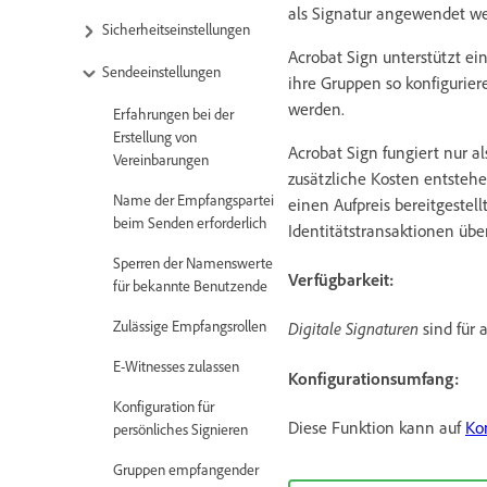
als Signatur angewendet w
Sicherheitseinstellungen
Acrobat Sign unterstützt ei
Sendeeinstellungen
ihre Gruppen so konfigurier
werden.
Erfahrungen bei der
Erstellung von
Acrobat Sign fungiert nur al
Vereinbarungen
zusätzliche Kosten entsteh
Name der Empfangspartei
einen Aufpreis bereitgeste
beim Senden erforderlich
Identitätstransaktionen ü
Sperren der Namenswerte
Verfügbarkeit:
für bekannte Benutzende
Zulässige Empfangsrollen
Digitale Signaturen
sind für 
E-Witnesses zulassen
Konfigurationsumfang:
Konfiguration für
Diese Funktion kann auf
Ko
persönliches Signieren
Gruppen empfangender