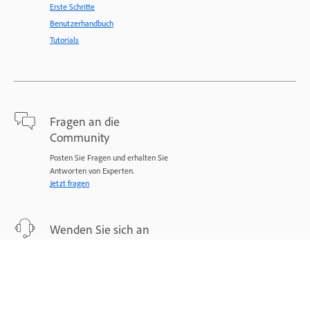
Erste Schritte
Benutzerhandbuch
Tutorials
Fragen an die
Community
Posten Sie Fragen und erhalten Sie
Antworten von Experten.
Jetzt fragen
Wenden Sie sich an
Adobe
Experten stehen Ihnen bei Ihren
Problemen zur Seite.
Jetzt beginnen