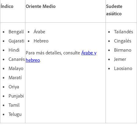
Índico
Oriente Medio
Sudeste
asiático
Bengalí
Árabe
Tailandés
Gujarati
Hebreo
Cingalés
Hindi
Birmano
Para más detalles, consulte
Árabe y
Canarés
Jemer
hebreo
.
Malayo
Laosiano
Maratí
Oriya
Punjabi
Tamil
Telugu