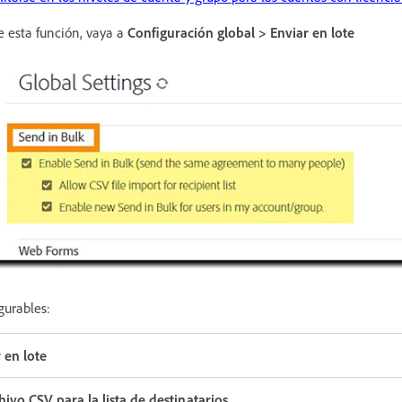
e esta función, vaya a
Configuración global > Enviar en lote
gurables:
 en lote
ivo CSV para la lista de destinatarios