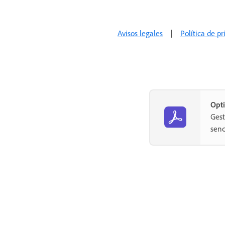
Configuración de SAML
Gobernanza de datos
Avisos legales
|
Política de p
Configuración de marca de
tiempo
Archivo externo
Idiomas de la cuenta
Opti
Configuración de correo
Gest
electrónico
senc
Migración de echosign.com a
adobesign.com
Configuración de las opciones
para los destinatarios
Orientación para los requisitos
reglamentarios