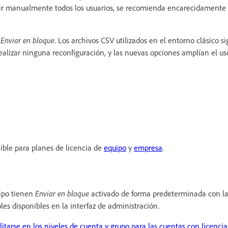
ir manualmente todos los usuarios, se recomienda encarecidamente h
a
Enviar en bloque
. Los archivos CSV utilizados en el entorno clásico 
ealizar ninguna reconfiguración, y las nuevas opciones amplían el us
ible para planes de licencia de
equipo
y
empresa
.
uipo tienen
Enviar en bloque
activado de forma predeterminada con la
es disponibles en la interfaz de administración.
litarse en los niveles de cuenta y grupo para las cuentas con licencia