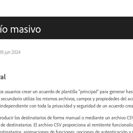
vío masivo
28 jun 2024
al
os usuarios crear un acuerdo de plantilla “principal” para generar ha
 secundario utiliza los mismos archivos, campos y propiedades del ac
o independiente con toda la privacidad y seguridad de un acuerdo cre
roducir los destinatarios de forma manual o mediante un archivo CS
s de destinatarios. El archivo CSV proporciona al remitente funcional
estinatarios, asignaciones de funciones, opciones de autenticación y