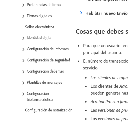
Preferencias de firma
Habilitar nuevo Envío
Firmas digitales
Sellos electrónicos
Cosas que debes 
Identidad digital
Para que un usuario ten
Configuración de informes
principal del usuario.
Configuración de seguridad
El número de transacci
servicio:
Configuración del envío
Los clientes de empr
Plantillas de mensajes
Los clientes de
Acro
pueden generar hast
Configuración
biofarmacéutica
Acrobat Pro con firm
Las
versiones de pr
Configuración de notarización
Las
versiones de pr
Integración de pagos