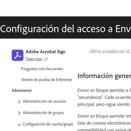
Notificaciones importantes
Introducción
Guía de inicio rápido para
Configuración del acceso a En
administradores
Guía de inicio rápido para
usuarios
Adobe Acrobat Sign
Última actualización el
Biblioteca de tutoriales de vídeo
Open app
Preguntas más frecuentes
Información gener
Versión de prueba de Enterprise
Enviar en bloque
permite a l
Administrar
“secundarios”. Cada acuerdo
Administración de usuarios
principal, pero sigue siend
Administración de grupos
Enviar en bloque
permite int
lista de correos electrónico
Configuración de cuenta/grupo
compatibilidad con varios d