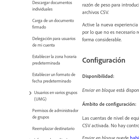
Descargar documentos
razón de peso para introduc
individuales
archivos CSV.
Carga de un documento
Active la nueva experienci
firmado
por lo que no es necesario r
Delegación para usuarios
forma considerable.
de mi cuenta
Establecer la zona horaria
Configuración
predeterminada
Establecer un formato de
Disponibilidad:
fecha predeterminado
Enviar en bloque
está dispon
Usuarios en varios grupos
(UMG)
Ámbito de configuración:
Permisos de administrador
de grupos
Las cuentas de nivel de eq
CSV activada. No hay control
Reemplazar destinatario
Enviar en bloque
puede
habi