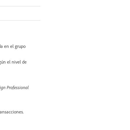
da en el grupo
gún el nivel de
ign Professional
ransacciones.