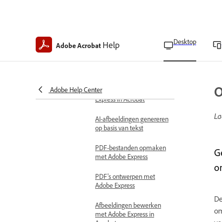
Afbeeldingen bewerken
met externe applicaties
Objecten toevoegen
Desktop
Help
Adobe Acrobat
Afbeeldingen verwijderen
Verbeter pdf's met Adobe Express
O
Adobe Help Center
Overzicht van Adobe
Express in Acrobat
La
AI-afbeeldingen genereren
op basis van tekst
PDF-bestanden opmaken
G
met Adobe Express
o
PDF's ontwerpen met
Adobe Express
De
Afbeeldingen bewerken
om
met Adobe Express in