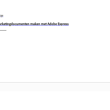
ige
rketingdocumenten maken met Adobe Express
Community
A