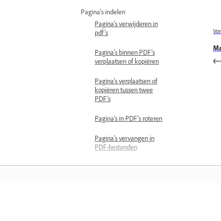
Pagina's indelen
Pagina's verwijderen in
Vor
pdf's
Ma
Pagina's binnen PDF's
verplaatsen of kopiëren
Pagina's verplaatsen of
kopiëren tussen twee
PDF's
Pagina's in PDF's roteren
Pagina's vervangen in
PDF-bestanden
Pagina's in PDF's opnieuw
nummeren
PDF's splitsen
Leren
Pagina's uit PDF's