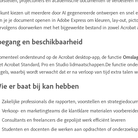
orstellen, projectbriefs en academische documenten te verbeteren
 kunt kiezen uit meerdere door AI gegenereerde ontwerpen en snel 
n je je document openen in Adobe Express om kleuren, lay-out, pic
rvolgens doorwerken met het bijgewerkte bestand in zowel Acrobat a
oegang en beschikbaarheid
menteel ondersteund op de Acrobat desktop-app, de functie
Omslag
t Acrobat Standard, Pro en Studio lidmaatschappen.De functie onder
gels, waarbij wordt verwacht dat er na verloop van tijd extra talen
ie er baat bij kan hebben
Zakelijke professionals die rapporten, voorstellen en strategiedo
Verkoop- en marketingteams die klantklare materialen voorbereide
Consultants en freelancers die gepolijst werk efficiënt leveren
Studenten en docenten die werken aan opdrachten of onderzoeksp