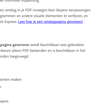
 met minimale inspanning.
een omslag in je PDF invoegen.Voor diepere aanpassingen
togrammen en andere visuele elementen te verfijnen, en
ls Express.
Leer hoe je een omslagpagina genereert
.
pagina genereren
wordt beschikbaar voor gebruikers
steunt alleen PDF-bestanden en is beschikbaar in het
 worden toegevoegd.
cumenten maken
n
apers