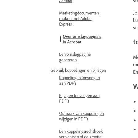
vo
Acrobat
Je
Marketingdocumenten
maken met Adobe
ku
Express
ve
Over omslagpagina's
t
in Acrobat
Een omslagpagina
Mo
genereren
me
Gebruik koppelingen en bijlagen
En
Koppelingen toevoegen
aan PDF's
W
Bijlagen toevoegen aan
PDF's
Opmaak van koppelingen
wijzigen in PDF's
Een koppelingsrechthoek
verplaatsen of de grootte