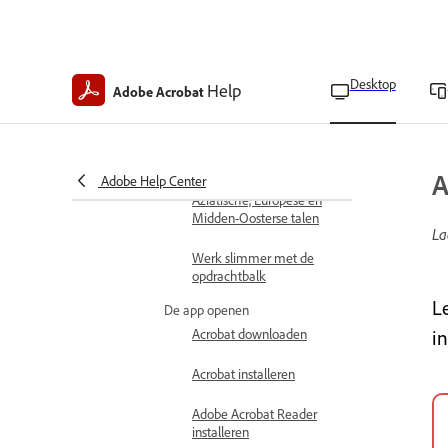
Ondersteunde
bestandsindelingen
Door pagina's navigeren
Desktop
Help
Adobe Acrobat
Identificeer Acrobat-track
en -versie
A
Adobe Help Center
Ondersteuning voor
Aziatische, Europese en
Midden-Oosterse talen
La
Werk slimmer met de
opdrachtbalk
L
De app openen
Acrobat downloaden
in
Acrobat installeren
Adobe Acrobat Reader
installeren