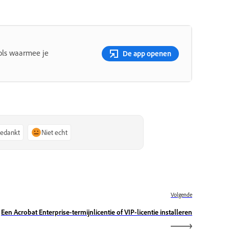
ols waarmee je
De app openen
bedankt
Niet echt
Volgende
Een Acrobat Enterprise-termijnlicentie of VIP-licentie installeren