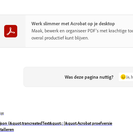
Werk slimmer met Acrobat op je desktop
Maak, bewerk en organiseer PDF's met krachtige to
overal productief kunt blijven.
Was deze pagina nuttig?
Ja, 
ige
`json {&quot;trancreatedText&quot;: [&quot;Acrobat proefversie
stalleren