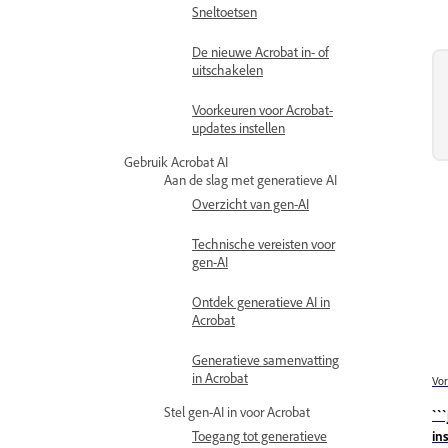
Sneltoetsen
De nieuwe Acrobat in- of
uitschakelen
Voorkeuren voor Acrobat-
updates instellen
Gebruik Acrobat AI
Aan de slag met generatieve AI
Overzicht van gen-AI
Technische vereisten voor
gen-AI
Ontdek generatieve AI in
Acrobat
Generatieve samenvatting
in Acrobat
Vor
Stel gen-AI in voor Acrobat
``
Toegang tot generatieve
in