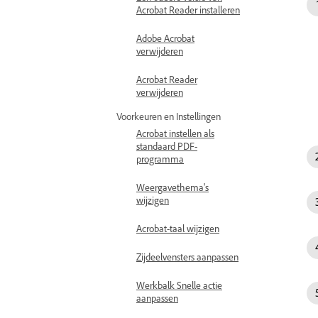
Acrobat Reader installeren
Adobe Acrobat
verwijderen
Acrobat Reader
verwijderen
Voorkeuren en Instellingen
Acrobat instellen als
standaard PDF-
programma
Weergavethema's
wijzigen
Acrobat-taal wijzigen
Zijdeelvensters aanpassen
Werkbalk Snelle actie
aanpassen