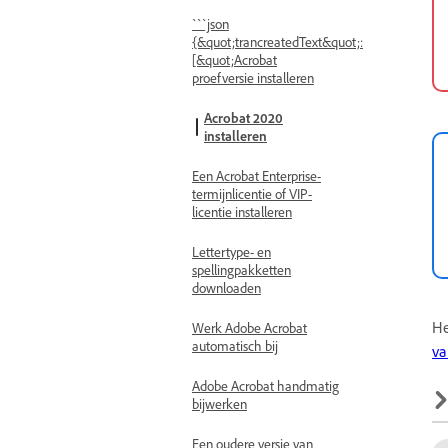
```json
{&quot;trancreatedText&quot;:
[&quot;Acrobat
proefversie installeren
Acrobat 2020
installeren
Een Acrobat Enterprise-
termijnlicentie of VIP-
licentie installeren
Lettertype- en
spellingpakketten
downloaden
He
Werk Adobe Acrobat
automatisch bij
va
Adobe Acrobat handmatig
bijwerken
Een oudere versie van