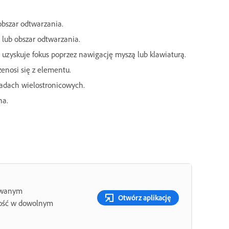
obszar odtwarzania.
 lub obszar odtwarzania.
 uzyskuje fokus poprzez nawigację myszą lub klawiaturą.
zenosi się z elementu.
kładach wielostronicowych.
na.
sowanym
Otwórz aplikację
ność w dowolnym