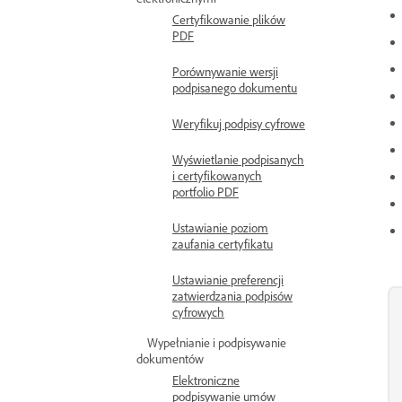
Certyfikowanie plików
PDF
Porównywanie wersji
podpisanego dokumentu
Weryfikuj podpisy cyfrowe
Wyświetlanie podpisanych
i certyfikowanych
portfolio PDF
Ustawianie poziom
zaufania certyfikatu
Ustawianie preferencji
zatwierdzania podpisów
cyfrowych
Wypełnianie i podpisywanie
dokumentów
Elektroniczne
podpisywanie umów