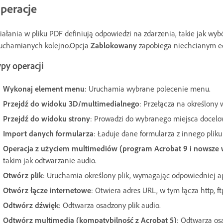
peracje
iałania w pliku PDF definiują odpowiedzi na zdarzenia, takie jak wyb
uchamianych kolejno.Opcja
Zablokowany
zapobiega niechcianym ed
py operacji
Wykonaj element menu
: Uruchamia wybrane polecenie menu.
Przejdź do widoku 3D/multimedialnego
: Przełącza na określony 
Przejdź do widoku strony
: Prowadzi do wybranego miejsca docel
Import danych formularza
: Ładuje dane formularza z innego pliku
Operacja z użyciem multimediów (program Acrobat 9 i nowsze 
takim jak odtwarzanie audio.
Otwórz plik
: Uruchamia określony plik, wymagając odpowiedniej apl
Otwórz łącze internetowe
: Otwiera adres URL, w tym łącza http, ft
Odtwórz dźwięk
: Odtwarza osadzony plik audio.
Odtwórz multimedia (kompatybilność z Acrobat 5)
: Odtwarza os