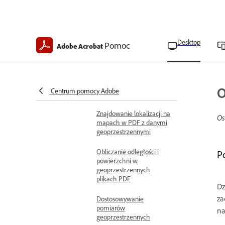
geoprzestrzennych plików
PDF
Tworzenie plików PDF
Desktop
Pomoc
Adobe Acrobat
zawierających dane
geograficzne
Import plików shapefile
do geoprzestrzennych
O
Centrum pomocy Adobe
plików PDF
Znajdowanie lokalizacji na
Os
mapach w PDF z danymi
geoprzestrzennymi
Obliczanie odległości i
P
powierzchni w
geoprzestrzennych
plikach PDF
Dz
za
Dostosowywanie
pomiarów
na
geoprzestrzennych