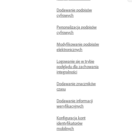
Dodawanie podpisów
cyfrowych
Personalizacja podpisów
cyfrowych
Modyfikowanie podpisów
elektronicznych
Logowanie się w trybie
podglądu dla zachowania
integralności
Dodawanie znaczników
czasu
Dodawanie informacji
weryfikacyjnych
Konfiguracja kont
identyfikatorów
mobilnych