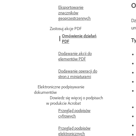
O
Eksportowanie
znaczników
geoprzestrzennych
Dz
ur
Zastosuj akcje PDF
Omówienie działań
Ty
PDF
Dodawanie akcji do
elementów PDF
Dodawanie operacji do
stron z miniaturami
Elektroniczne podpisywanie
dokumentów
Dowiedz się więcej o podpisach
w produkcie Acrobat
Przegląd podpisów
cyfrowych
Przegląd podpisów
elektronicznych