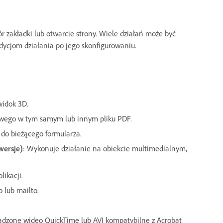
ór zakładki lub otwarcie strony. Wiele działań może być
ycjom działania po jego skonfigurowaniu.
widok 3D.
owego w tym samym lub innym pliku PDF.
 do bieżącego formularza.
wersje)
: Wykonuje działanie na obiekcie multimedialnym,
ikacji.
p lub mailto.
adzone wideo QuickTime lub AVI kompatybilne z Acrobat