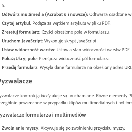
5.
Odtwórz multimedia (Acrobat 6 i nowsze):
Odtwarza osadzone wid
Czytaj artykuł
: Podąża za wątkiem artykułu w pliku PDF.
Zresetuj formularz
: Czyści określone pola w formularzu.
Uruchom JavaScript
: Wykonuje skrypt JavaScript.
Ustaw widoczność warstw
: Ustawia stan widoczności warstw PDF.
Pokaż/Ukryj pole
: Przełącza widoczność pól formularza.
Prześlij formularz
: Wysyła dane formularza na określony adres URL
yzwalacze
zwalacze kontrolują
kiedy
akcje są uruchamiane. Różne elementy P
czególnie powszechne w przypadku klipów multimedialnych i pól form
yzwalacze formularza i multimediów
Zwolnienie myszy
: Aktywuje się po zwolnieniu przycisku myszy.