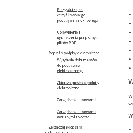
Przygotuj się do
certyfikowanego
podpisywania cyfrowego
Uprawnienia i
ograniczenia podpisanych
plików PDF
Poproś o podpisy elektroniczne
Wysyłanie dokumentów
do podpisania
elektronicznego
W
Zbiorcza prośba o podpisy
elektroniczne
Wy
Zarządzanie umowami
sz
Zarządzanie umowami
W
wysłanymi zbiorczo
Zarządzaj podpisami
elektronicznymi