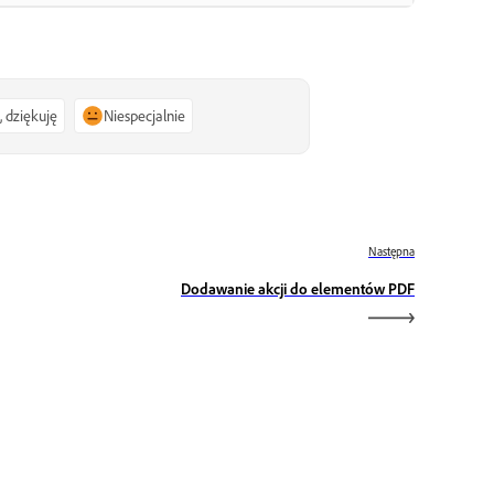
, dziękuję
Niespecjalnie
Następna
Dodawanie akcji do elementów PDF