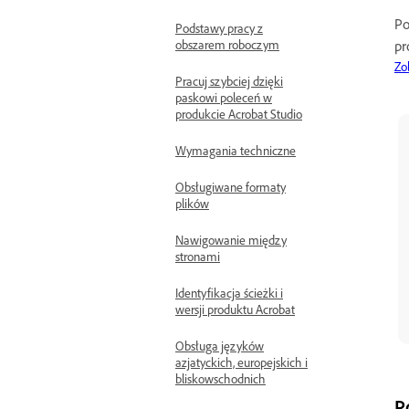
Po
Podstawy pracy z
pr
obszarem roboczym
Zo
Pracuj szybciej dzięki
paskowi poleceń w
produkcie Acrobat Studio
Wymagania techniczne
Obsługiwane formaty
plików
Nawigowanie między
stronami
Identyfikacja ścieżki i
wersji produktu Acrobat
Obsługa języków
azjatyckich, europejskich i
bliskowschodnich
P