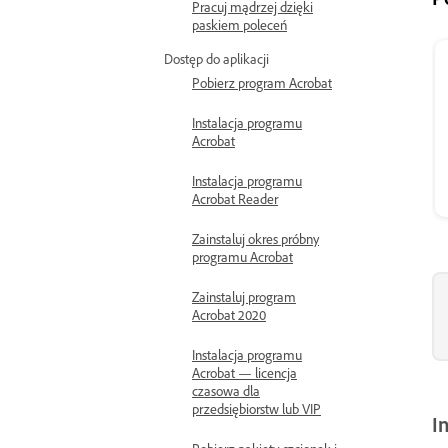
Pracuj mądrzej dzięki
paskiem poleceń
Dostęp do aplikacji
Pobierz program Acrobat
Instalacja programu
Acrobat
Instalacja programu
Acrobat Reader
Zainstaluj okres próbny
programu Acrobat
Zainstaluj program
Acrobat 2020
Instalacja programu
Acrobat — licencja
czasowa dla
przedsiębiorstw lub VIP
I