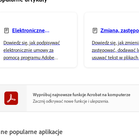
Elektroniczne
Zmiana, zastęp
podpisywanie umów
lub usuwanie tekst
Dowiedz się, jak podpisywać
Dowiedz się, jak zmieni
elektronicznie umowy za
zastępować, dodawać l
pomocą programu Adobe
usuwać tekst w plikach
Acrobat. Łatwo dodaj swój
pomocą programu Ado
podpis i bezpiecznie przechowuj
Acrobat. Dostosuj właś
go w pamięci masowej Adobe
czcionki i nadaj styl sw
w chmurze.
zawartości.
Wypróbuj najnowsze funkcje Acrobat na komputerze
Zacznij odkrywać nowe funkcje i ulepszenia.
nne popularne aplikacje