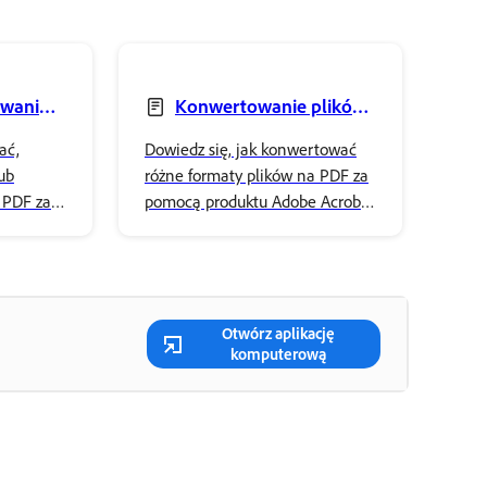
owanie
Konwertowanie plików
u
do plików PDF
ać,
Dowiedz się, jak konwertować
ub
różne formaty plików na PDF za
 PDF za
pomocą produktu Adobe Acrobat
be
w systemach Windows i macOS,
ciwości
w tym dokumenty Office i
ojej
obrazy.
Otwórz aplikację
komputerową