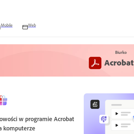
Mobile
Web
Biurko
Acrobat
owości w programie Acrobat
a komputerze