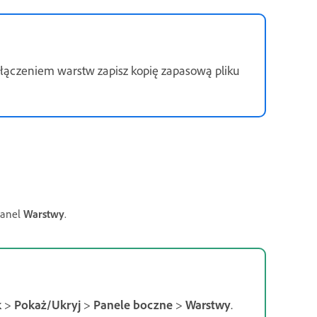
ołączeniem warstw zapisz kopię zapasową pliku
panel
Warstwy
.
k
>
Pokaż/Ukryj
>
Panele boczne
>
Warstwy
.