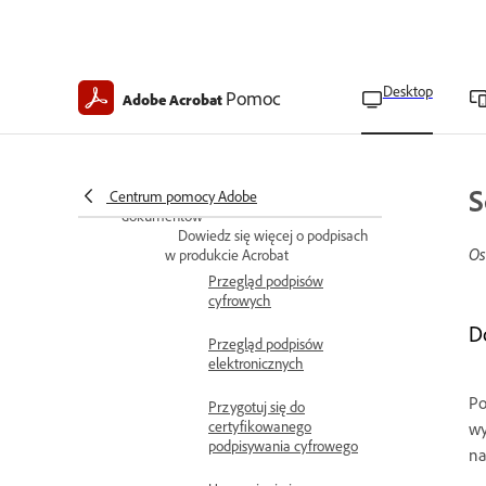
Zastosuj akcje PDF
Omówienie działań PDF
Dodawanie akcji do
Desktop
Pomoc
elementów PDF
Adobe Acrobat
Dodawanie operacji do
stron z miniaturami
S
Centrum pomocy Adobe
Elektroniczne podpisywanie
dokumentów
Dowiedz się więcej o podpisach
Os
w produkcie Acrobat
Przegląd podpisów
cyfrowych
Do
Przegląd podpisów
elektronicznych
Po
Przygotuj się do
certyfikowanego
wy
podpisywania cyfrowego
na