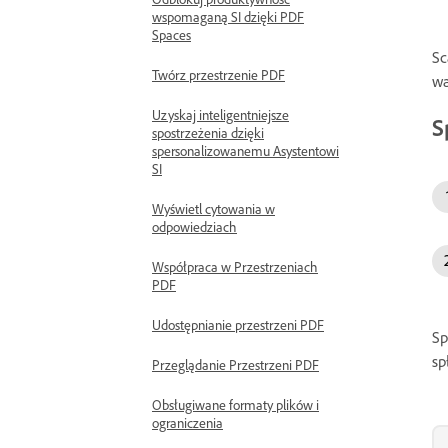
wspomaganą SI dzięki PDF
Spaces
Sc
Twórz przestrzenie PDF
wa
Uzyskaj inteligentniejsze
S
spostrzeżenia dzięki
spersonalizowanemu Asystentowi
SI
Wyświetl cytowania w
odpowiedziach
Współpraca w Przestrzeniach
PDF
Udostępnianie przestrzeni PDF
Sp
sp
Przeglądanie Przestrzeni PDF
Obsługiwane formaty plików i
ograniczenia