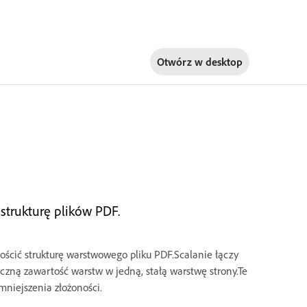
Otwórz w
desktop
 strukturę plików PDF.
ościć strukturę warstwowego pliku PDF.Scalanie łączy
zną zawartość warstw w jedną, stałą warstwę strony.Te
mniejszenia złożoności.