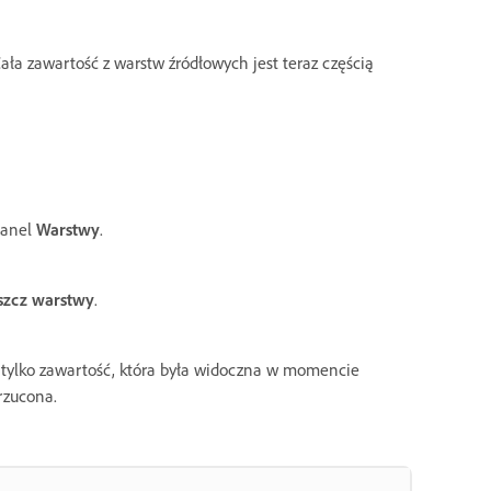
ła zawartość z warstw źródłowych jest teraz częścią
panel
Warstwy
.
szcz warstwy
.
e tylko zawartość, która była widoczna w momencie
rzucona.