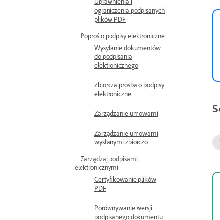
Uprawnienia i
ograniczenia podpisanych
plików PDF
Poproś o podpisy elektroniczne
Wysyłanie dokumentów
do podpisania
elektronicznego
Zbiorcza prośba o podpisy
elektroniczne
S
Zarządzanie umowami
Zarządzanie umowami
wysłanymi zbiorczo
Zarządzaj podpisami
elektronicznymi
Certyfikowanie plików
PDF
Porównywanie wersji
podpisanego dokumentu