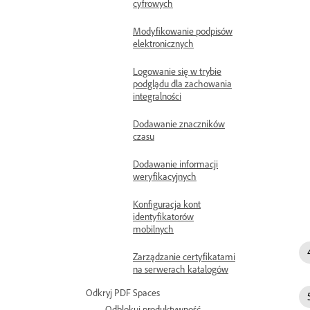
cyfrowych
Modyfikowanie podpisów
elektronicznych
Logowanie się w trybie
podglądu dla zachowania
integralności
Dodawanie znaczników
czasu
Dodawanie informacji
weryfikacyjnych
Konfiguracja kont
identyfikatorów
mobilnych
Zarządzanie certyfikatami
na serwerach katalogów
Odkryj PDF Spaces
Odblokuj produktywność