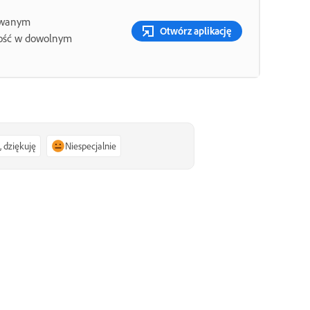
sowanym
Otwórz aplikację
ność w dowolnym
, dziękuję
Niespecjalnie