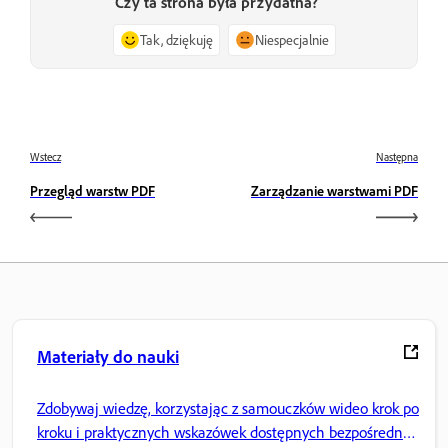
Czy ta strona była przydatna?
Tak, dziękuję
Niespecjalnie
Wstecz
Następna
Przegląd warstw PDF
Zarządzanie warstwami PDF
Materiały do nauki
Zdobywaj wiedzę, korzystając z samouczków wideo krok po
kroku i praktycznych wskazówek dostępnych bezpośrednio