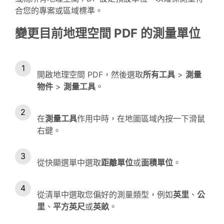
合您的專案或區域標準。
變更目前地理空間 PDF 的測量單位
開啟地理空間 PDF，然後選取
所有工具
>
測量
物件
>
測量工具
。
在
測量工具
作用中時，在地圖區域內按一下滑鼠
右鍵。
從快顯選單中選取
距離單位
或
面積單位
。
從清單中選取您偏好的測量類型，例如
英里
、
公
里
、
平方英尺
或
英畝
。