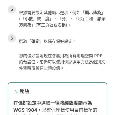
根據需要設定其他顯示選項，例如「
顯示值為
」
(「
小數
」或「
度
」、「分」、「秒」) 和「
顯示
方向為
」(有正負號或名稱)。
選取「
確定
」以儲存偏好設定。
您的偏好設定現在會套用為所有地理空間 PDF
的預設值。您仍可以使用快顯選單方法為個別文
件暫時覆蓋這些預設值。
秘訣
在
偏好設定
中選取
一律將經緯度顯示為
WGS 1984
，以確保座標使用目前標準的