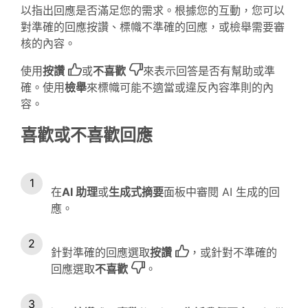
以指出回應是否滿足您的需求。根據您的互動，您可以
對準確的回應按讚、標幟不準確的回應，或檢舉需要審
核的內容。
使用
按讚
或
不喜歡
來表示回答是否有幫助或準
確。使用
檢舉
來標幟可能不適當或違反內容準則的內
容。
喜歡或不喜歡回應
在
AI 助理
或
生成式摘要
面板中審閱 AI 生成的回
應。
針對準確的回應選取
按讚
，或針對不準確的
回應選取
不喜歡
。