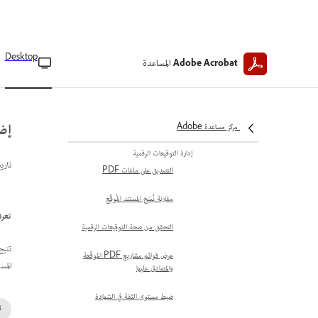
أذونات وقيود ملفات PDF الموقعة
طلب التوقيعات الإلكترونية
إرسال المستندات للتوقيع الإلكتروني
Desktop
المساعدة
Adobe Acrobat
طلب توقيعات إلكترونية مُجمَّعة
إدارة الاتفاقيات
إض
مركز مساعدة Adobe
إدارة الاتفاقيات المرسلة بكميات كبيرة
إدارة التوقيعات الرقمية
تاري
التصديق على ملفات PDF
مقارنة نُسَخ المستند المُوقَّع
تعرف عل
التحقق من صحة التوقيعات الرقمية
عرض قوائم مشاريع PDF الموقَّعة
المس
والمصادق عليها
ضبط مستوى الثقة في الشهادة