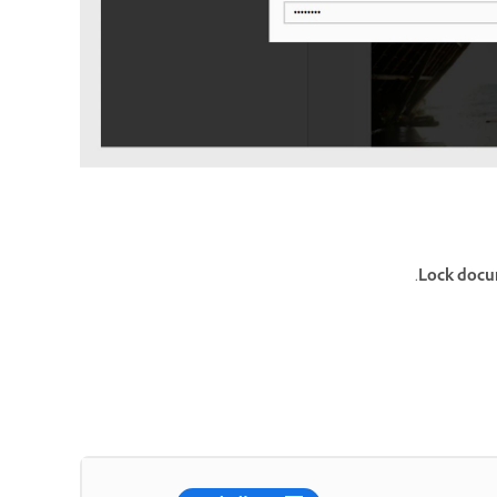
.
Lock docum