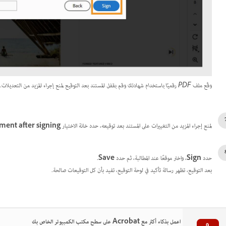
وقّع ملف PDF رقميًا باستخدام شهادتك وقم بقفل المستند بعد التوقيع لمنع إجراء المزيد من التعديلات.
لمنع إجراء المزيد من التغييرات على المستند بعد توقيعه، حدد خانة الاختيار
ent after signing
حدد
Sign
، واختر موقعًا عند المطالبة، ثم حدد
Save
.
بعد التوقيع، تظهر رسالة تأكيد في لوحة التوقيع، تفيد بأن كل التوقيعات صالحة.
اعمل بذكاء أكثر مع Acrobat على سطح مكتب الكمبيوتر الخاص بك