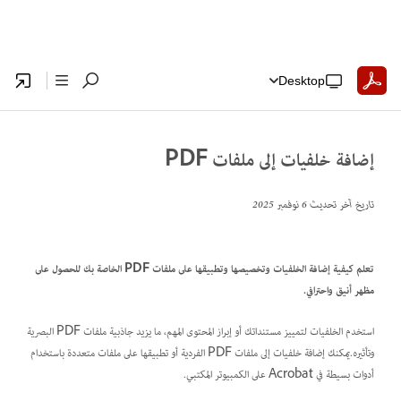
Desktop
إضافة خلفيات إلى ملفات PDF
تاريخ آخر تحديث
6 نوفمبر 2025
تعلم كيفية إضافة الخلفيات وتخصيصها وتطبيقها على ملفات PDF الخاصة بك للحصول على
مظهر أنيق واحترافي.
استخدم الخلفيات لتمييز مستنداتك أو إبراز المحتوى المهم، ما يزيد جاذبية ملفات PDF البصرية
وتأثيره.يمكنك إضافة خلفيات إلى ملفات PDF الفردية أو تطبيقها على ملفات متعددة باستخدام
أدوات بسيطة في Acrobat على الكمبيوتر المكتبي.