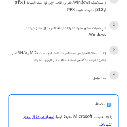
في مستكشف Windows، انقر بزر الماوس الأيمن فوق ملف الشهادة
(pfx
أو
) وحدد
تثبيت PFX
.
‎.p12
اتبع خطوات
معالج استيراد الشهادات
لإضافة الشهادة إلى مخزن شهادات
Windows.
إذا طُلب منك التحقق من صحة الشهادة، لاحظ قيم بصمات MD5 وSHA1.اتصل
بمنشئ الشهادة للتأكد من صحة هذه القِيَم قبل الوثوق بالشهادة.
حدد
موافق
.
ملاحظة
راجع تعليمات Microsoft لمعرفة كيفية
استيراد شهادة إلى مخزن
الشهادات
.