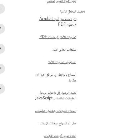
تجاوُز قيود العرض المحمي
تخفيف المخاطر الأمنية
نظرة عامة على أمان Acrobat
ومحتوى PDF
تحذيرات الأمان في ملفات PDF
مشغلات تحذير الأمان
الاستجابة لتحذيرات الأمان
السماح بالروابط إلى مواقع أخرى أو
حظرها
تقييد الوصول إلى واجهات برمجة
التطبيقات الخاصة بـ JavaScript
السماح للمرفقات بتشغيل التطبيقات
حظر أو السماح بمرفقات الملفات
إعادة تعيين أذونات المرفقات