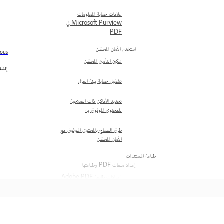
علامات حماية المعلومات
Microsoft Purview في
PDF
استخدم الأمان المحسّن
ious
تمكين التأمين المحسّن
إنشاء
تشغيل حماية بيئة العزل
تحديد الأماكن ذات الصلاحية
للمحتوى الموثوق به
طرق السماح بالمحتوى الموثوق مع
الأمان المحسّن
طباعة المستندات
إعداد ملفات PDF وطباعتها
إعدادات طابعة Adobe PDF
على نظام Windows
تعيين خصائص طابعة Adobe
PDF على نظام التشغيل