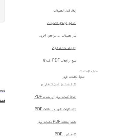
إلغاء قفل التعليقات
التدقيق الإملائي للتعليقات
نشر تعليقات من مراجعين آخرين
إدارة الملفات المشتركة
تتبع مراجَعات PDF المشتركة
حماية المستندات
حماية بكلمات المرور
نظرة عامة على أمان كلمة المرور
ious
إضافة كلمات مرور إلى ملفات PDF
إنشا
إزالة كلمات المرور من ملفات PDF
تشفير ملفات PDF بكلمات مرور
تقييد تحرير PDF