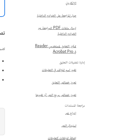
الإلكتروني
حول المراجعة على الخوادم الداخلية
إرسال ملفات PDF للمراجعة عبر
تصم
الخوادم الداخلية
تمكين التعليق لمستخدمي Reader
لضما
في Acrobat Pro
إدارة تفضيلات التعليق
تغيير اسم المؤلف في التعليقات
تعيين خصائص التعليق
تعيين خصائص مربع النص أو تغييرها
مراجعة المستندات
إدراج نص
استبدال النص
إضافة المرفقات كتعليقات