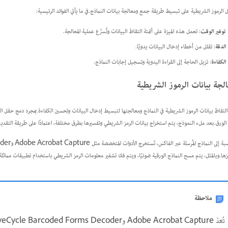
 الرموز الشريطية على تبسيط طريقة جمع ومعالجة بيانات النماذج.في ما يأتي الفوائد الرئيسية:
توفير الوقت
: تعمل هذه الميزة على أتمتة التقاط البيانات وتُسرِّع عملية المعالجة.
الدقة
: تقلل من أخطاء إدخال البيانات يدويًا.
الكفاءة
: تزيل الحاجة إلى القراءة اليدوية وتسجيل إجابات النماذج.
لجة بيانات الرموز الشريطية
التقاط بيانات الرموز الشريطية في النماذج ومعالجتها لتبسيط إدخال البيانات وتحسين الكفاءة.بمجرد دمج حقل الرم
الورق.بعد ملء النموذج، يتم استخراج بيانات الرمز الشريطي وتفسيرها بطرق مختلفة، اعتمادًا على طريقة التقديم
زها.وبالمثل، يتم مسح النماذج الورقية ضوئيًا، ويتم فك تشفير معلومات الرمز الشريطي باستخدام تطبيقات مماثلة،
ملاحظة