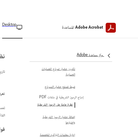
PDF
تخصيص حقول نموذج PDF
تغيير إعدادات حقل النموذج
Desktop
المساعدة
Adobe Acrobat
إعدادات عامة لحقول النموذج
خصائص الحقول الخاصة
نظر
مركز مساعدة Adobe
خيارات تنسيق الحقل
تكوين حقول نموذج للعمليات
تاري
الحسابية
ضبط تصفح حقول النموذج
تعرف
إدراج الرموز الشريطية في ملفات PDF
نظرة عامة على الرموز الشريطية
تعمل
الفا
إضافة حقول الرموز الشريطية
واختبارها
فوا
إدارة معلمات الباركود المخصصة