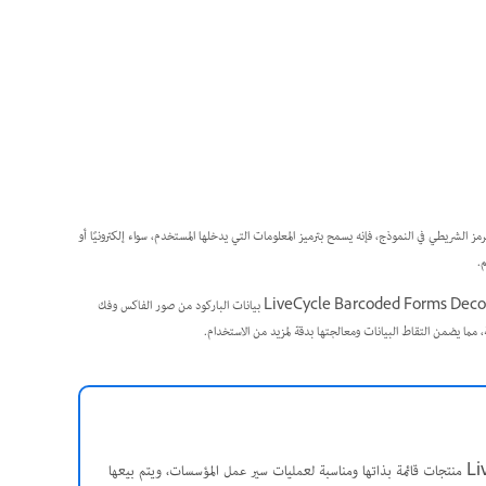
ز الشريطي في النموذج، فإنه يسمح بترميز المعلومات التي يدخلها المستخدم، سواء إلكترونيًا أو
.
بالنسبة إلى النماذج المُرسلة عبر الفاكس، تَستخرج الأدوات المتخصصة مثل Adobe Acrobat Capture وLiveCycle Barcoded Forms Decoder بيانات الباركود من صور الفاكس وفك
 مما يضمن التقاط البيانات ومعالجتها بدقة لمزيد من الاستخدام.
تُعدّ Adobe Acrobat Capture وLiveCycle Barcoded Forms Decoder منتجات قائمة بذاتها ومناسبة لعمليات سير عمل المؤسسات، ويتم بيعها