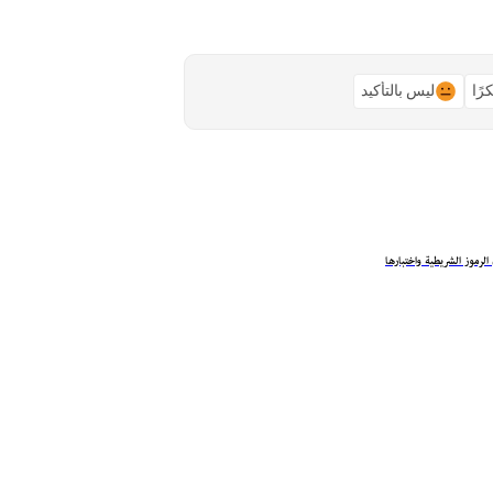
رًا
ليس بالتأكيد
لرموز الشريطية واختبارها