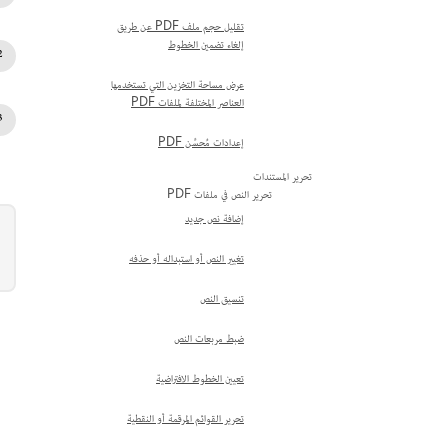
تقليل حجم ملف PDF عن طريق
إلغاء تضمين الخطوط
عرض مساحة التخزين التي تستخدمها
العناصر المختلفة لملفات PDF
إعدادات مُحسِّن PDF
تحرير المستندات
تحرير النص في ملفات PDF
إضافة نص جديد
تغيير النص أو استبداله أو حذفه
تنسيق النص
ضبط مربعات النص
تعيين الخطوط الافتراضية
تحرير القوائم المرقمة أو النقطية