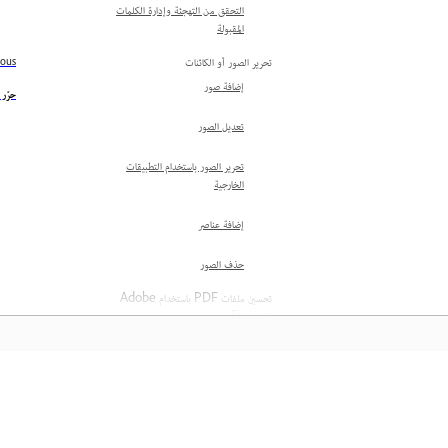
التحقق من التهجئة وإدارة الكلمات
المقبولة
تحرير الصور أو الكائنات
ious
إضافة صور
حرّر ملفات
تعديل الصور
تحرير الصور باستخدام التطبيقات
الخارجية
إضافة عناصر
حذف الصور
تحسين ملفات PDF باستخدام Adobe
Express
نظرة عامة على Adobe Express
في Acrobat
إنشاء صور من النص بالذكاء
المعرفة
الاصطناعي