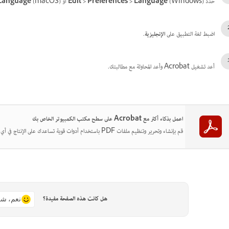
حدد
(Windows) أو
Edit > Preferences > Language
(macOS).
 Language
اضبط لغة التطبيق على
الإنجليزية
.
أعد تشغيل Acrobat وأعد المحاولة مع مطالبتك.
اعمل بذكاء أكثر مع Acrobat على سطح مكتب الكمبيوتر الخاص بك
قم بإنشاء وتحرير وتنظيم ملفات PDF باستخدام أدوات قوية تساعدك على الإنتاج في أي مكان.
هل كانت هذه الصفحة مفيدة؟
نعم، شك