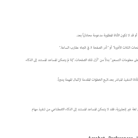
 قد لا تكون الأداة المطلوبة مدعومة محادثياً بعد.
ات الثلاث الأخيرة"
أو
"أدر الصفحة 5 في اتجاه عقارب الساعة."
 معلومات التسعير" بدلاً من "أزل تلك الصفحات."إذا لم يتمكن المساعد المستند إلى الذكاء
اة التنفيذ المباشر بعد.اتبع الخطوات المقدمة لإكمال المهمة يدوياً.
دثة مدعوم حالياً باللغة الإنجليزية فقط.إذا كانت لغة تطبيق Acrobat مضبوطة على لغة غير إنجليزية، فقد لا يتمكن المساعد المستند إلى الذكاء الاصطناعي من تنفيذ مهام