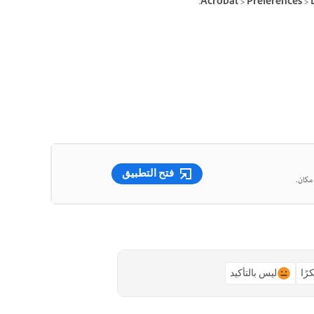
Acrobat > Preferences >
فتح التطبيق
رًا
ليس بالتأكيد