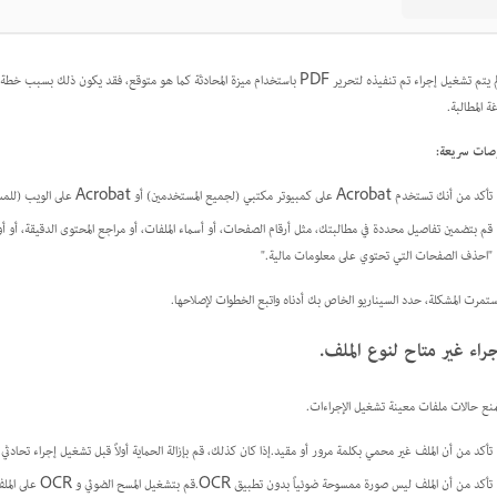
إذا لم يتم تشغيل إجراء تم تنفيذه لتحرير PDF باستخدام ميزة المحادثة كما هو متوقع، ف
ة المطالبة.
صات سريعة:
تأكد من أنك تستخدم Acrobat على كمبيوتر مكتبي (لجميع المستخدمين) أو Acrobat على الويب (للمستخدمين الأفراد فقط)، وأن لغة التطبيق مضبوطة على الإنجليزية.
"احذف الصفحات التي تحتوي على معلومات مالية."
استمرت المشكلة، حدد السيناريو الخاص بك أدناه واتبع الخطوات لإصلاحها.
جراء غير متاح لنوع الملف.
منع حالات ملفات معينة تشغيل الإجراءات.
تأكد من أن الملف غير محمي بكلمة مرور أو مقيد.إذا كان كذلك، قم بإزالة الحماية أولاً قبل تشغيل إجراء تحادثي.
تأكد من أن الملف ليس صورة ممسوحة ضوئياً بدون تطبيق OCR.قم بتشغيل المسح الضوئي و OCR على الملف أولاً، ثم أعد المحاولة مع مطالبتك.