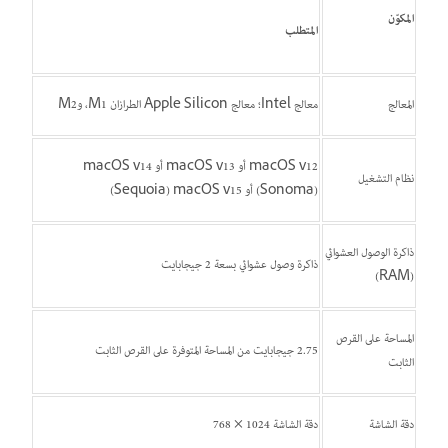
المكوّن
المتطلب
المعالج
معالج Intel؛ معالج Apple Silicon الطرازان M1، وM2
macOS v12 أو ‏macOS v13 أو ‏macOS v14
نظام التشغيل
‏(Sonoma) أو ‏macOS v15 ‏(Sequoia)
ذاكرة الوصول العشوائي
ذاكرة وصول عشوائي بسعة 2 جيجابايت
(RAM)
المساحة على القرص
2.75 جيجابايت من المساحة المتوفرة على القرص الثابت
الثابت
دقة الشاشة
دقة الشاشة 1024 × 768