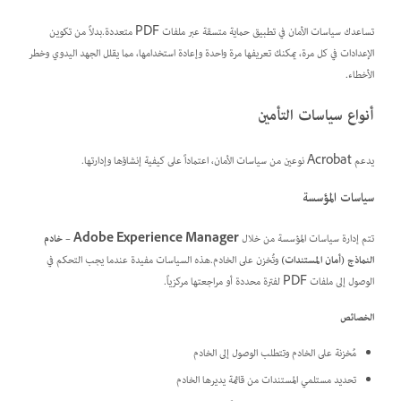
تساعدك سياسات الأمان في تطبيق حماية متسقة عبر ملفات PDF متعددة.بدلاً من تكوين
الإعدادات في كل مرة، يمكنك تعريفها مرة واحدة وإعادة استخدامها، مما يقلل الجهد اليدوي وخطر
الأخطاء.
أنواع سياسات التأمين
يدعم Acrobat نوعين من سياسات الأمان، اعتماداً على كيفية إنشاؤها وإدارتها.
سياسات المؤسسة
تتم إدارة سياسات المؤسسة من خلال
Adobe Experience Manager – خادم
النماذج (أمان المستندات)
وتُخزن على الخادم.هذه السياسات مفيدة عندما يجب التحكم في
الوصول إلى ملفات PDF لفترة محددة أو مراجعتها مركزياً.
الخصائص
مُخزنة على الخادم وتتطلب الوصول إلى الخادم
تحديد مستلمي المستندات من قائمة يديرها الخادم