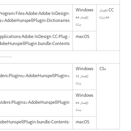
CC (إصدار
Windows
\Program Files\Adobe\Adobe InDesign
64 بت)
(إصدار 64
ns2\AdobeHunspellPlugin\Dictionaries
بت)
Applications/Adobe InDesign CC/Plug-
macOS
/AdobeHunspellPlugin.bundle/Contents/
-----------
Windows
CS6
(إصدار 32
%ProgramFiles%\Common Files\Adobe\Linguistics\6.0\Providers\Plugins2\AdobeHunspellPlugin
بت)
Windows
(إصدار 64
viders\Plugins2\AdobeHunspellPlugin\
بت)
/Library/Application Support/Adobe/Linguistics/6.0/Providers/Plugins2/AdobeHunspellPlugin.bundle/Contents
macOS