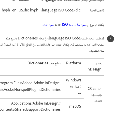
قاموس التدقيق الإملائي
<language ISO Code>.dic
en_US.dic
قاموس الواصلة
hyph_<language ISO Code>.dic
hyph_en_US.dic
يمكنك الرجوع إلى
رموز لغة ISO 639-1
وكذلك
رموز الدول
.
قم بإنشاء مجلد باسم <language ISO Code> في مجلد Dictionaries وانسخ هذه
الملفات التي أعيدت تسميتها فيه. يمكنك العثور على دليل القواميس في المواقع المذكورة أدناه استنادًا إلى
نظام التشغيل.
إصدار
Platform
موقع مجلد Dictionaries
InDesign
Windows
\Program Files\Adobe\Adobe InDesign
(إصدار 64
CC 2015.4
ins2\AdobeHunspellPlugin\Dictionaries
بت)
والإصدارات
اللاحقة
//Applications/Adobe InDesign
macOS
/Contents/SharedSupport/Dictionaries