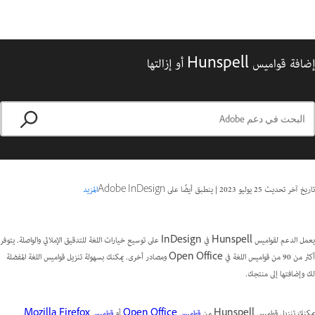
إضافة قواميس Hunspell أو إزالتها
تاريخ آخر تحديث
25 يوليو 2023
|
ينطبق أيضًا على Adobe InDesign
المزيد
يعمل الدعم لقواميس Hunspell في InDesign على توسيع خيارات اللغة للتدقيق الإملائي والواصلة. يتوفر
أكثر من 90 من قواميس اللغة في Open Office ومصادر أخرى. يمكنك بسهولة تنزيل قواميس اللغة المفضلة
لك وإضافتها إلى منتجك.
يمكنك تنزيل قواميس Hunspell من
قواميس Open Office
أو
قواميس Mozilla Firefox
.