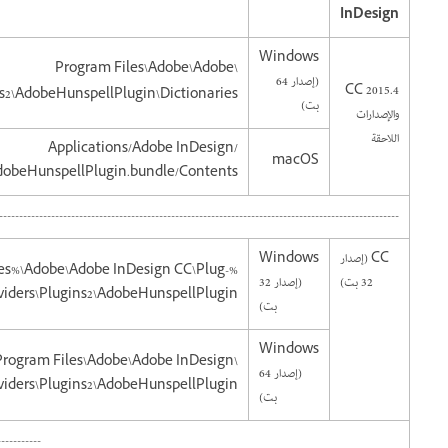
InDesign
Windows
\Program Files\Adobe\Adobe
(إصدار 64
CC 2015.4
ins2\AdobeHunspellPlugin\Dictionaries
بت)
والإصدارات
اللاحقة
/Applications/Adobe InDesign
macOS
AdobeHunspellPlugin.bundle/Contents/
----------------------------------------------------------------------------------------------------
CC (إصدار
Windows
les%\Adobe\Adobe InDesign CC\Plug-
32 بت)
(إصدار 32
oviders\Plugins2\AdobeHunspellPlugin
بت)
Windows
\Program Files\Adobe\Adobe InDesign
(إصدار 64
oviders\Plugins2\AdobeHunspellPlugin
بت)
-----------