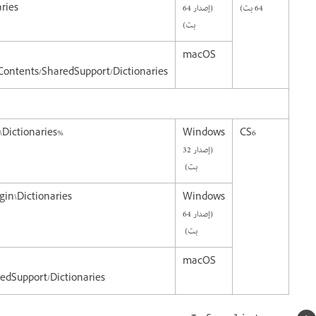
64 بت)
(إصدار 64
ries
بت)
macOS
/Contents/SharedSupport/Dictionaries
%ProgramFiles%\Common Files\Adobe\Linguistics\6.0\Providers\Plugins2\AdobeHunspellPlugin\Dictionaries
Windows
CS6
(إصدار 32
بت)
gin\Dictionaries
Windows
(إصدار 64
بت)
macOS
redSupport/Dictionaries