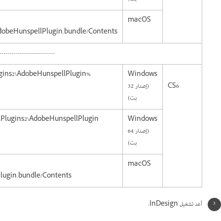
macOS
AdobeHunspellPlugin.bundle/Contents/
----------------------------
%ProgramFiles%\Common Files\Adobe\Linguistics\6.0\Providers\Plugins2\AdobeHunspellPlugin
Windows
CS6
(إصدار 32
بت)
s\Plugins2\AdobeHunspellPlugin\
Windows
(إصدار 64
بت)
macOS
Plugin.bundle/Contents
أعد تشغيل InDesign.