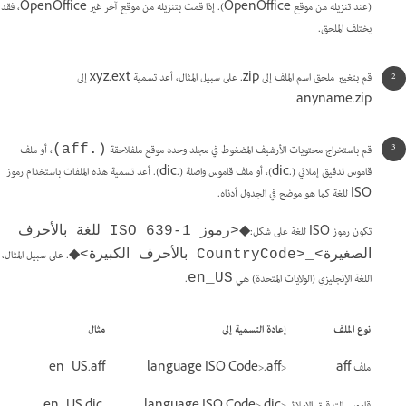
(عند تنزيله من موقع OpenOffice). إذا قمت بتنزيله من موقع آخر غير OpenOffice، فقد
يختلف الملحق.
قم بتغيير ملحق اسم الملف إلى zip. على سبيل المثال، أعد تسمية xyz.ext إلى
anyname.zip.
قم باستخراج محتويات الأرشيف المضغوط في مجلد وحدد موقع ملفلاحقة
، أو ملف
(.aff)
قاموس تدقيق إملائي (.dic)، أو ملف قاموس واصلة (.dic). أعد تسمية هذه الملفات باستخدام رموز
ISO للغة كما هو موضح في الجدول أدناه.
تكون رموز ISO للغة على شكل:
◆<رموز ISO 639-1 للغة بالأحرف
. على سبيل المثال،
الصغيرة>_<CountryCode بالأحرف الكبيرة>◆
اللغة الإنجليزي (الولايات المتحدة) هي
.
en_US
نوع الملف
إعادة التسمية إلى
مثال
ملف aff
<language ISO Code>.aff
en_US.aff