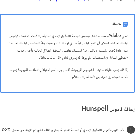
ملاحظة
توصي Adobe بعدم استبدال قواميس الواصلة/التدقيق الإملائي الحالية. إذا قمت باستبدال قواميس
الواصلة الحالية، فيمكن أن تتغير فواصل الأسطر في المستندات الموجودة وفقًا لقواميس الواصلة الجديدة
عند إعادة تحرير المستند. وبالمثل، فإن استبدال قواميس التدقيق الإملائي الحالية بأخرى جديدة
والتدقيق الإملائي في المستندات الموجودة قد يعرض نتائج واقتراحات مختلفة.
إذا كان يجب عليك استبدال القواميس الموجودة، فقم بإجراء نسخ احتياطي للملفات الموجودة بحيث
يمكنك العودة إلى القواميس الأصلية، إذا لزم الأمر.
إضافة قاموس Hunspell
قم بتنزيل قاموس التدقيق الإملائي أو الواصلة المطلوبة. يحتوي الملف الذي تم تنزيله على ملحق
oxt