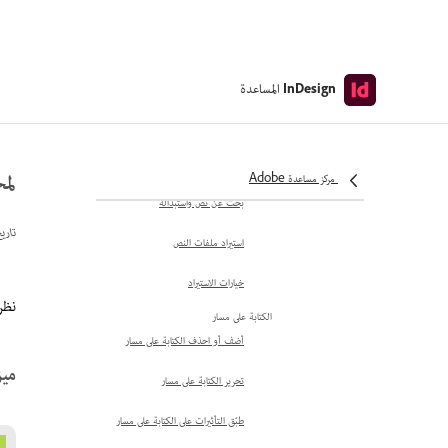
استخدم نصوص Creative
Cloud في مستندات InDesign
اسحب النص واتركه داخل
InDesign
المساعدة
InDesign
نظم إطارات النص
إعداد التدفق الذكي للنص
لمحة
مركز مساعدة Adobe
بحث عن نص واستبداله
تاري
استيراد ملفات النص
خيارات الاستيراد
نظرة 
الكتابة على مسار
أضف أو احذف الكتابة على مسار
ميزات ive AI
تحرير الكتابة على مسار
طبّق التأثيرات على الكتابة على مسار