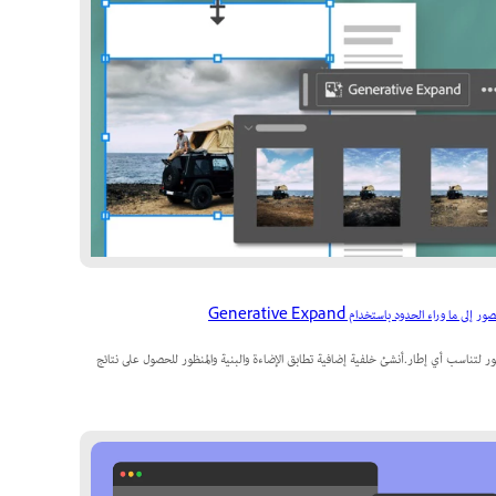
إلى ما وراء الحدود باستخدام Generative Expand
ور لتناسب أي إطار.أنشئ خلفية إضافية تطابق الإضاءة والبنية والمنظور للحصول على نتائج