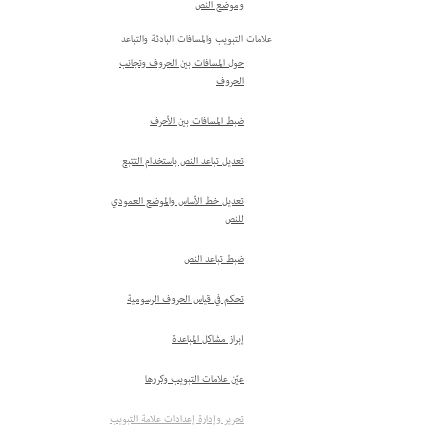
وموضع النص
علامات التبويب والمسافات البادئة والتباعد
حول المسافات بين الحروف وتجانب
الحروف
ضبط المسافات بين الأحرف
تعديل تباعد النص باستخدام التتبع
تعديل خط الأساس والموضع العمودي
للنص
ضبط تباعد النص
تحكم في قياس الحروف الرسومية
إبراز مشاكل المباعدة
عيّن علامات التبويب وكررها
تحرير وإدارة إعدادات علامة التبويب