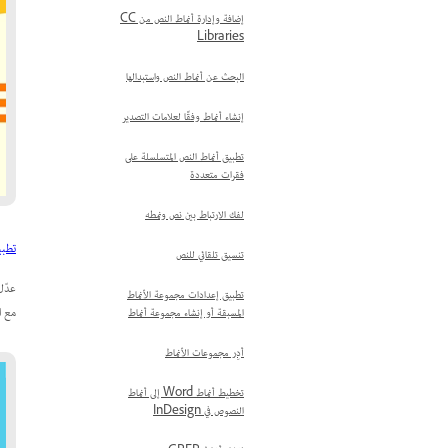
إضافة وإدارة أنماط النص من CC
Libraries
البحث عن أنماط النص واستبدالها
إنشاء أنماط وفقًا لعلامات التصدير
تطبيق أنماط النص المتسلسلة على
فقرات متعددة
لفك الارتباط بين نص ونمطه
تطبيق 
تنسيق تلقائي للنص
عدّل
تطبيق إعدادات مجموعة الأنماط
مع ا
المسبقة أو إنشاء مجموعة أنماط
أدِر مجموعات الأنماط
تخطيط أنماط Word إلى أنماط
النصوص في InDesign