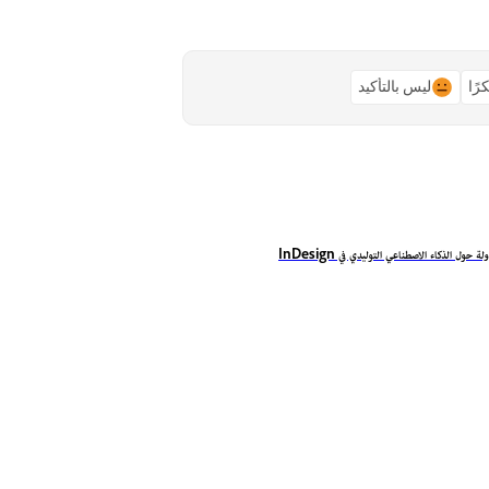
رًا
ليس بالتأكيد
لة حول الذكاء الاصطناعي التوليدي في InDesign