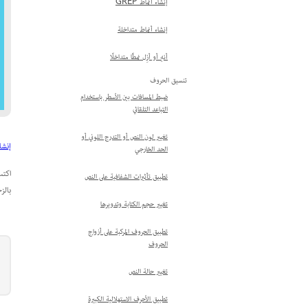
إنشاء أنماط GREP
إنشاء أنماط متداخلة
أنهِ أو أزِل نمطًا متداخلًا
تنسيق الحروف
ضبط المسافات بين الأسطر باستخدام
التباعد التلقائي
تغيير لون النص أو التدرج اللوني أو
إنشاء
الحد الخارجي
اكتب
تطبيق تأثيرات الشفافية على النص
بالز
تغيير حجم الكتابة وتدويرها
تطبيق الحروف المركبة على أزواج
الحروف
تغيير حالة النص
تطبيق الأحرف الاستهلالية الكبيرة