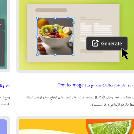
توسيع الصور 
 صور باستخدام مطالبات نصية مع ميزة Text to Image
وسّع الص
 مطالبة سريعة، وحوّل الأفكار إلى عناصر مرئية على الفور. قارن الأنواع، واختر المفضل لديك،
طبيعية.
فظ بالزخم الإبداعي داخل مستندك.