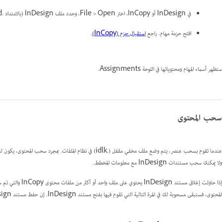
في InDesign أو InCopy، اختر File > Open، وحدد ملف InDesign (بالامتداد .indd) الذي يحتوي على محتوى مخصص، وانقر فوق Open.
افتح حزمة مهام. راجع
استقبال حزم (InCopy)
.
ستظهر أسماء المهام ومحتوياتها في اللوحة Assignments.
سحب المحتوى
ولا يمكنك سحب مستندات InDesign مع معلومات المخطط.
إذا حاولت إغلاق م
المحتوى، فستبقى مسحوبة لك في المرة التالية التي تقوم فيها بفتح مستند InDesign. إن حفظ مستند InDesign يحفظ تلقائيًا كل ملف محتوى InCopy قابل للتحرير.