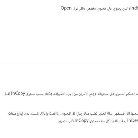
عندما تقوم بسحب عنصر، يتم وضع ملف مخفي مقفل (.idlk) في نظام الملفات. بمجرد سحب المحتوى، يكون لك التحكم الحصري على محتوياته، ويمنع الآخرين من إجراء التغييرات. يمكنك سحب محتوى InCopy فقط،
ستند InDesign يحتوي على ملف واحد أو أكثر من ملفات محتوى InCopy والتي تم سحبها لك، فستظهر رسالة تحذير تطلب منك إيداع كل المحتوى. إذا قمت بإغلاق المستند دون إيداع ملفات