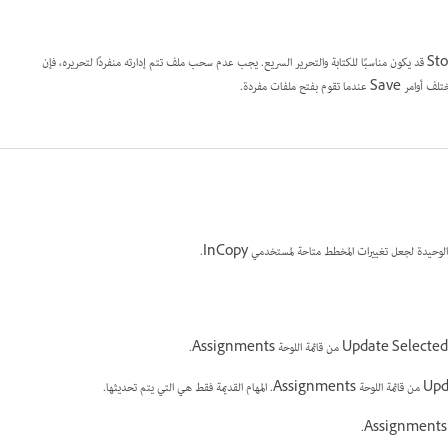
فتح ملف محتوى تتم إدارته (.icml أو .incx) مباشرة في InCopy والعمل باستخدامه في طريقة العرض Story قد يكون مناسبًا للكتابة والتحرير السريع. يجب عدم سحب ملف تتم إدارته منفردًا لتحريره، فإن
حيدة لجعل تغييرات المخطط متاحة لمستخدمي InCopy.