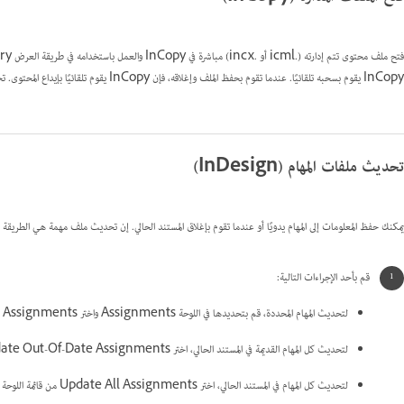
InCopy يقوم بسحبه تلقائيًا. عندما تقوم بحفظ الملف وإغلاقه، فإن InCopy يقوم تلقائيًا بإيداع المحتوى. تختلف أوامر Save عندما تقوم بفتح ملفات مفردة.
تحديث ملفات المهام (InDesign)
يمكنك حفظ المعلومات إلى المهام يدويًا أو عندما تقوم بإغلاق المستند الحالي. إن تحديث ملف مهمة هي الطريقة الو
قم بأحد الإجراءات التالية:
لتحديث المهام المحددة، قم بتحديدها في اللوحة Assignments واختر Update Selected Assignments من قائمة اللوحة Assignments.
لتحديث كل المهام القديمة في المستند الحالي، اختر Update Out-Of-Date Assignments من قائمة اللوحة Assignments. المهام القديمة فقط هي التي يتم تحديثها.
لتحديث كل المهام في المستند الحالي، اختر Update All Assignments من قائمة اللوحة Assignments.