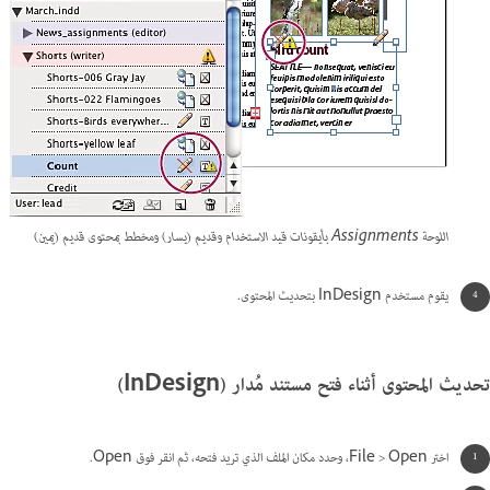
اللوحة Assignments بأيقونات قيد الاستخدام وقديم (يسار) ومخطط بمحتوى قديم (يمين)
يقوم مستخدم InDesign بتحديث المحتوى.
تحديث المحتوى أثناء فتح مستند مُدار (InDesign)
اختر File > Open، وحدد مكان الملف الذي تريد فتحه، ثم انقر فوق Open.