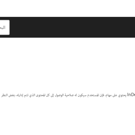
يمكن لمستخدمي InCopy فقط فتح ملفات المهمة (.inca). إذا قام مستخدم InCopy بفتح ملف InDesign يحتوي على مهام، فإن المستخدم سيكون له صلاحية الوصول إلى كل المحتوى الذي تتم إدارته، بغض النظر