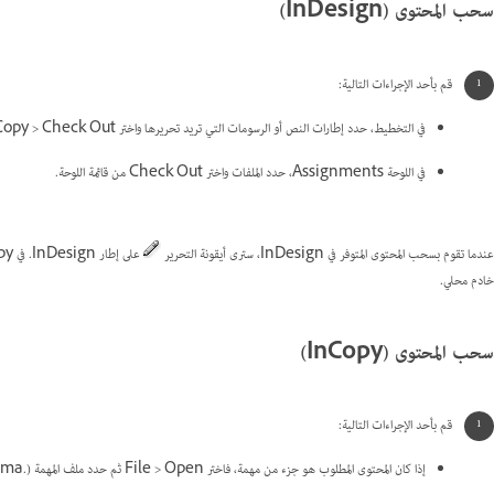
سحب المحتوى (InDesign)
قم بأحد الإجراءات التالية:
في التخطيط، حدد إطارات النص أو الرسومات التي تريد تحريرها واختر Edit > InCopy > Check Out.
في اللوحة Assignments، حدد الملفات واختر Check Out من قائمة اللوحة.
عندما تقوم بسحب المحتوى المتوفر في InDesign، سترى أيقونة التحرير
على إطار InDesign. في InCopy، تظهر أيقونة
خادم محلي.
سحب المحتوى (InCopy)
قم بأحد الإجراءات التالية:
إذا كان المحتوى المطلوب هو جزء من مهمة، فاختر File > Open ثم حدد ملف المهمة (.icma أو .inca).