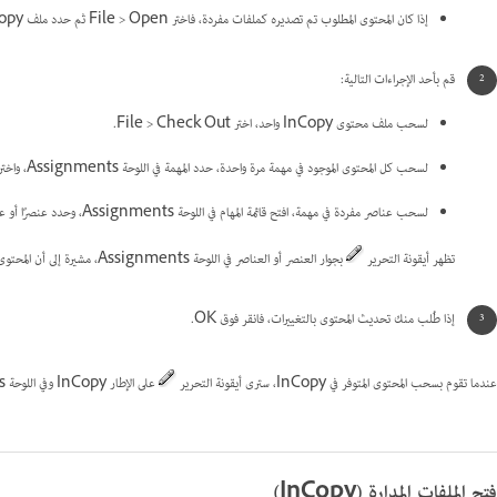
إذا كان المحتوى المطلوب تم تصديره كملفات مفردة، فاختر File > Open ثم حدد ملف InCopy (بالامتداد .icml أو .incx). لرؤية المخطط حتى يمكنك عمل ملائمة، حدد مستند InDesign.
قم بأحد الإجراءات التالية:
لسحب ملف محتوى InCopy واحد، اختر File > Check Out.
لسحب كل المحتوى الموجود في مهمة مرة واحدة، حدد المهمة في اللوحة Assignments، واختر Check Out من قائمة اللوحة.
لسحب عناصر مفردة في مهمة، افتح قائمة المهام في اللوحة Assignments، وحدد عنصرًا أو عدة عناصر، ثم اختر Check Out من قائمة اللوحة.
تظهر أيقونة التحرير
بجوار العنصر أو العناصر في اللوحة Assignments، مشيرة إلى أن المحتوى مسحوب لك للاستخدام الحصري.
إذا طُلب منك تحديث المحتوى بالتغييرات، فانقر فوق OK.
عندما تقوم بسحب المحتوى المتوفر في InCopy، سترى أيقونة التحرير
على الإطار InCopy وفي اللوحة Assignments. في InDesign، تظهر أيقونة قيد الاستخدام
فتح الملفات المدارة (InCopy)