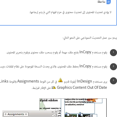
ملاحظة
لا يؤدي تحديث المحتوى إلى تحديث محتوى في حزم المهام التي لم يتم إرجاعها.
يبدو سير عمل التحديث النموذجي على النحو التالي:
يقوم مستخدم InCopy بفتح ملف مهمة أو يقوم بسحب ملف محتوى ويقوم بتحرير المحتوى.
يقوم مستخدم InCopy بحفظ ملف المحتوى، والذي يحدث النسخة الموجودة على نظام الملفات، ويستمر في العمل.
يرى مستخدم InDesign أيقونة قديم
في كل من اللوحة Assignments واللوحة Links بجوار التحديد، وأيقونة قيد الاستخدام
Graphics Content Out Of Date
على الإطار المرتبط.