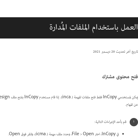
العمل باستخدام الملفات المُدارة
تاريخ آخر تحديث
20 ديسمبر 2021
فتح محتوى مشترك
عن المهام.
قم بأحد الإجراءات التالية:
في InCopy، اختر File > Open، وحدد ملف مهمة (.icma)، وانقر فوق Open.