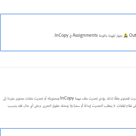
بجوار المهمة باللوحة Assignments في InCopy.
لتتأكد أنك تعمل دائمًا بأحدث محتوى، تأكد من مراقبة أيقونات قديم في اللوحة Assignments، ثم قم بتحديث المحتوى وفقًا لذلك. يؤدي تحديث ملف مهمة InCopy ومحتوياته أو تحديث ملفات محتوى مفردة إلى
نظام الملفات. لا يتطلب التحديث إيداعًا أو سحبًا ولا يمنحك حقوق التحرير. وعلى أي حال، فقد يتسبب