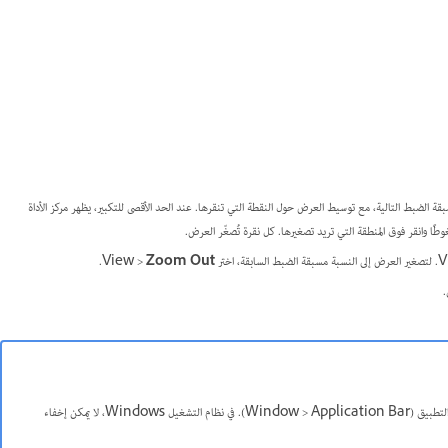
سبقة الضبط التالية، مع توسيط العرض حول النقطة التي تنقرها. عند الحد الأقصى للتكبير، يظهر مركز الأداة
. لتصغير العرض إلى النسبة مسبقة الضبط السابقة، اختر View >
Zoom Out
.
في نظام التشغيل Mac OS، يمكنك عرض النسبة المئوية للتكبير في شريط الحالة عن طريق إخفاء شريط التطبيق (Window > Application Bar). في نظام التشغيل Windows، لا يمكن إخفاء