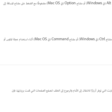
من لوحة Tools، ثم انقر واسحب في نافذة المستند. يؤدي إبقاء مفتاح Alt (في Windows) أو مفتاح Option (في Mac OS) مضغوطًا مع الضغط على مفتاح المسافة إلى
استخدم عجلة الماوس أو أداة الاستشعار للتمرير إلى الأعلى أو الأسفل. للتوجه يمينًا أو يسارًا، اضغط مفتاح Ctrl (في Windows) أو مفتاح Command (في Mac OS) أثناء استخدام عجلة الماوس أو
 الإنترنت التي توفر أزرارًا للانتقال إلى الأمام والرجوع إلى الخلف لتصفح الصفحات التي قمت بزيارتها، فإن