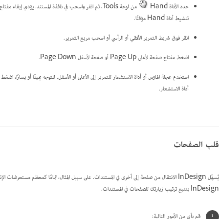
حدد الأداة Hand
تنشيط أداة Hand مؤقتًا.
انقر فوق شريط التمرير الأفقي أو الرأسي أو اسحب مربع التمرير.
اضغط مفتاح صفحة لأعلى Page Up أو صفحة لأسفل Page Down.
أداة الاستشعار.
قلب الصفحات
يُسهّل InDesign الانتقال من صفحة إلى أخرى في المستندات. على سبيل المثال، تمامًا كمعظم مستعرضات
InDesign يتتبع ترتيب زيارتك للصفحات في المستندات.
قم بأي من الأمور التالية: