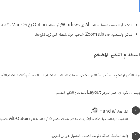
للتكبير أو للتصغير، اضغط مفتاح Alt (في Windows) أو مفتاح Option (في Mac OS) أثناء استخدام عجلة التمرير في الماوس أو أداة الاستشعار.
للتكبير بالسحب، حدد الأداة Zoom واسحب حول المنطقة التي تريد تكبيرها.
استخدام التكبير المضخم
يوفر التكبير المضخم طريقة سريعة للتمرير خلال صفحات المستند. باستخدام اليد الساحبة، يمكنك استخدام التكبير أ
يجب أن تكون في وضع العرض Layout لاستخدام التكبير المضخم.
انقر فوق أداة Hand
.
لتنشيط اليد الساحبة، يمكنك أيضًا إبقاء مفتاح المسافة مضغوطًا أو ابقاء مفتاح Alt/Optoin مضغوطًا في وضع النص.
واليد الساحبة نشطة، انقر مع الضغط باستمرار على زر الماوس.