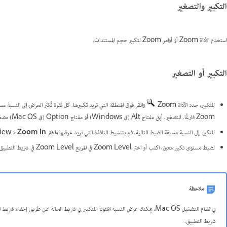
التكبير والتصغير
استخدم الأداة Zoom أو أوامر Zoom لتكبير حجم المستندات.
التكبير أو التصغير
للتكبير، حدد الأداة Zoom
وانقر فوق المنطقة التي تريد تكبيرها. كل نقرة تُكبّر العرض إلى النسبة م
Zoom فارغًا. للتصغير، أبق مفتاح Alt (في Windows) أو مفتاح Option (في Mac OS) مضغوطًا وانقر فوق المنطقة التي تريد تصغيرها. كل نقرة تُصغّر العرض.
للتكبير إلى النسبة مسبقة الضبط التالية، قم بتنشيط النافذة التي تريد عرضها واختر View >
Zoom In
لضبط مستوى تكبير معين، اكتب أو اختر Zoom Level في المربع Zoom Level في شريط التطبيق.
ملاحظة
شريط التطبيق.