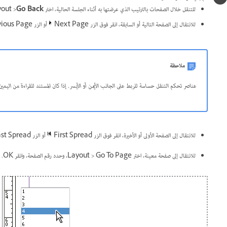
للتنقل خلال الصفحات بالترتيب الذي عرضتها به أثناء الجلسة الحالية، اختر Layout >
Go Back
للانتقال إلى الصفحة التالية أو السابقة، انقر فوق الزر Next Page
أو الزر Previous Page
ملاحظة
عناصر تحكم التنقل حساسة للربط على الجانب الأيمن أو الأيسر. إذا كان المستند للقراءة من اليمين 
للانتقال إلى الصفحة الأولى أو الأخيرة، انقر فوق الزر First Spread
أو الزر Last Spread
للانتقال إلى صفحة معينة، اختر Layout > Go To Page، وحدد رقم الصفحة، وانقر OK. أو انقر فوق السهم المتجه للأسفل على يمين مربع الصفحات، ثم اختر صفحة.