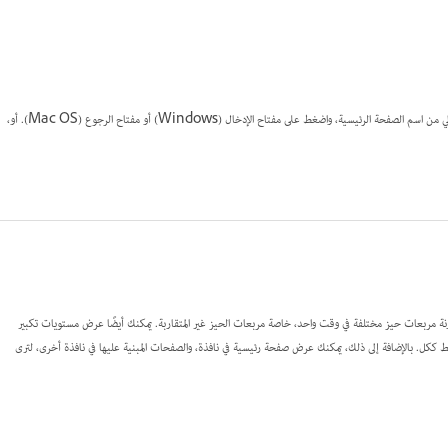
للانتقال إلى صفحة رئيسية، انقر فوق زر الصفحة في أسفل يسار نافذة المستند. اكتب الحروف الأولي من اسم الصفحة الرئيسية، واضغط على مفتاح الإدخال (Windows) أو مفتاح الرجوع (Mac OS). أو،
رى. باستخدام النوافذ الإضافية، يمكنك مقارنة مربعات حيز مختلفة في وقت واحد، خاصة مربعات الحيز غير المتقاربة. يمكنك أيضًا عرض مستويات تكبير
ل. بالإضافة إلى ذلك، يمكنك عرض صفحة رئيسية في نافذة، والصفحات المبنية عليها في نافذة أخرى، لترى